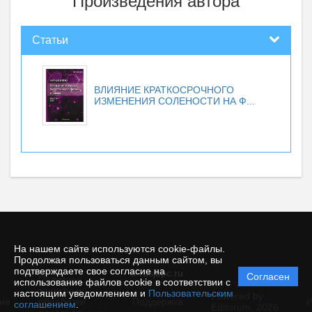
Произведения автора
Статьи
ВЛИЯНИЕ КРАТКОСРОЧНОГО
ИЗМЕНЕНИЯ СОЛЕНОСТИ НА Ф...
На нашем сайте используются cookie-файлы.
Продолжая пользоваться данным сайтом, вы
подтверждаете свое согласие на
© rusjbpc.ru
Согласен
Политика
использование файлов cookie в соответствии с
защиты и
настоящим уведомлением и
Пользовательским
Powered by
ие
обработки
Поддержка
И
соглашением
.
Editorum,
2026