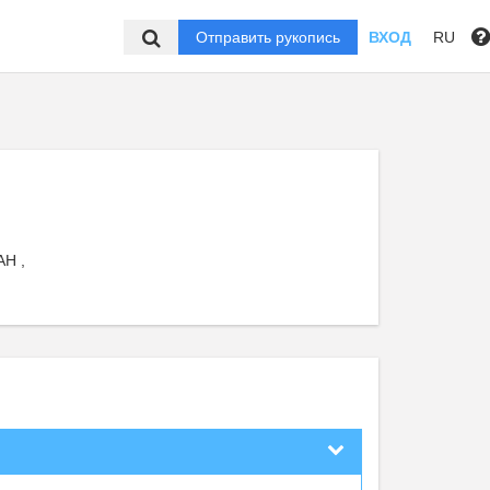
Отправить рукопись
ВХОД
RU
АН ,