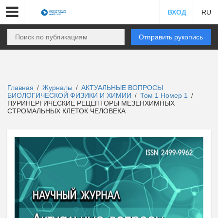
ВХОД
RU
Отправить рукопись
Главная
Журналы
АКТУАЛЬНЫЕ ВОПРОСЫ
/
/
БИОЛОГИЧЕСКОЙ ФИЗИКИ И ХИМИИ
Том 1 Номер 1
/
/
ПУРИНЕРГИЧЕСКИЕ РЕЦЕПТОРЫ МЕЗЕНХИМНЫХ
СТРОМАЛЬНЫХ КЛЕТОК ЧЕЛОВЕКА