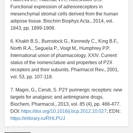
Functional expression of adrenoreceptors in
mesenchymal stromal cells derived from the human
adipose tissue. Biochim Biophys Acta., 2014, vol.
1843, pp. 1899-1908.
6. Khakh B.S., Burnstock G., Kennedy C., King B.F.,
North R.A., Seguela P., Voigt M., Humphrey P.P.
International union of pharmacology. XXIV. Current
status of the nomenclature and properties of P2X
receptors and their subunits. Pharmacol Rev., 2001,
vol. 53, pp. 107-118.
7. Magni, G., Ceruti, S. P2Y purinergic receptors: new
targets for analgesic and antimigraine drugs.
Biochem. Pharmacol., 2013, vol. 85 (4), pp. 466-477.
DOI:
https://doi.org/10.1016/j.bcp.2012.10.027
; EDN:
https://elibrary.ru/RHLPUJ