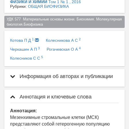
ФИЗИКИ И ХИМИИ
Том 1 № 1 , 2016
Рубрики:
ОБЩАЯ БИОФИЗИКА
УДК 577  Материальные основы жизни. Биохимия. Молекулярная 
биология.Биофизика  
1
2
Котова П Д
Колесникова А С
3
4
Черкашин А П
Рогачевская О А
5
Колесников С С
Информация об авторах и публикации
Аннотация и ключевые слова
Аннотация:
Мезенхимные стромальные клетки (МСК)
представляют собой гетерогенную популяцию