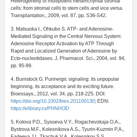
Heterogeneity of multipotent mesenchymal stromal
cells: from stromal cells to stem cells and vice versa.
Transplantation., 2009, vol. 87, pp. S36-S42.
3. Matsuoka I., Ohkubo S. ATP- and Adenosine-
Mediated Signaling in the Central Nervous System:
Adenosine Receptor Activation by ATP Through
Rapid and Localized Generation of Adenosine by
Ecto-nucleotidases. J. Pharmacol. Sci., 2004, vol. 94,
pp. 95-99.
4. Burnstock G. Purinergic signaling: its unpopular
beginning, its acceptance and its exciting future.
Bioessays., 2012, vol. 34, pp. 218-225. DOI:
https://doi.org/10.1002/bies.201100130
; EDN:
https://elibrary.ru/PHNHOD
5. Kotova P.D., Sysoeva V.Y., Rogachevskaja O.A.,
Bystrova M.F., Kolesnikova A.S., Tyurin-Kuzmin P.A.,
Fadeeva J.I., Tkachuk V.A., Kolesnikov S.S.