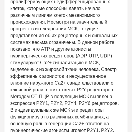
пролиферирующих недифференцированных
клеток, которые способны давать начало
различным линиям клеток мезенхимного
происхождения. Несмотря на значительный
прогресс в исследовании МСК, текущие
представления об их рецепторных и сигнальных
системах весьма ограничены. В данной работе
показано, что АТР и другие агонисты
пуринергических рецепторов (АDР, UTP, UDP)
стимулируют Са2+ сигнализацию в МСК,
выделенных из жировой ткани человека. Спектр
эффективных агонистов и несущественное
влияние наружного Са2+ свидетельствовали о
ключевой роли в этих ответах P2Y рецепторов.
Методом ОТ-ПЦР в популяции МСК выявлена
экспрессия P2Y1, P2Y2, P2Y4, P2Y6 рецепторов.
В индивидуальных же МСК эти рецепторы
функционируют в различных комбинациях, а
основную роль в генерации Са2+-ответов на
пуринергические агонисты играют P2Y1, P2Y2,