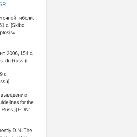
QSR
точной гибели.
1 с. [Skibo
ptosis».
т, 2006, 154 с.
. (In Russ.)]
9 с.
ss.)]
и выведению
delines for the
In Russ.)] EDN:
hestly D.N. The