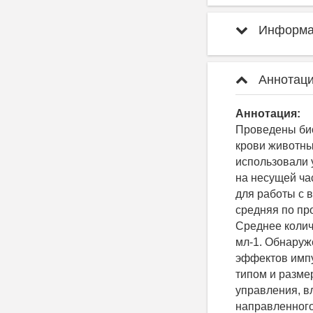
Информац
Аннотаци
Аннотация:
Проведены био
крови животны
использовали 
на несущей ча
для работы с в
средняя по про
Среднее колич
мл-1. Обнаруж
эффектов импу
типом и разме
управления, вл
направленного