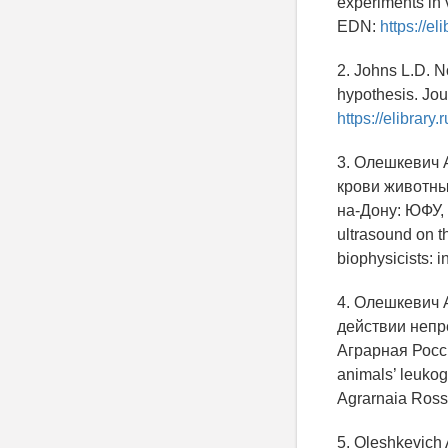
experiments in v
EDN:
https://e
2. Johns L.D. N
hypothesis. Jour
https://elibrar
3. Олешкевич 
крови животных
на-Дону: ЮФУ, 2
ultrasound on t
biophysicists: i
4. Олешкевич 
действии непр
Аграрная Россия
animals’ leukog
Agrarnaia Rossi
5. Oleshkevich