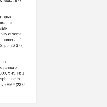
& Biol., 1977,
которых
волн и
магн.
ivity of some
henomena of
2, pp. 26-37 (In
зы в
рованного
0, т. 45, № 1,
osphatase in
owave EMF (2375