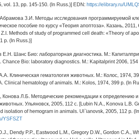
, vol. 13, pp. 145-150. (In Russ.)] EDN:
https://elibrary.ru/UML
, Абрамова З.И. Методы исследования программируемой кле
ческое пособие по курсу «Теория апоптоза». Казань, 2011, 6
Z.I. Methods of study of programmed cell death: «Theory of apo
 p. (In Russ.)]
 E.H. Шанс Био: лабораторная диагностика. М.: Капиталприн
 Chance Bio: laboratory diagnostics. M.: Kapitalprint 2006, 154 s
A.A. Клиническая гематология животных. М.: Колос, 1974, 39
. Clinical hematology of animals. M.: Kolos, 1974, 399 p. (In Ru
., Конова Л.Б. Методические рекомендации к определению 
ивотных. Ульяновск, 2005, 112 с. [Lubin N.A., Konova L.B. Gui
and isolation of hemogram in animals. Ul`ianovsk, 2005, 112 p. (
y.ru/YSFSZT
.J., Dendy P.P., Eastwood L.M., Gregory D.W., Gordon C.A., W