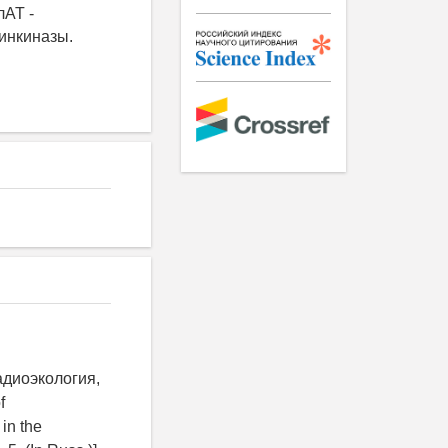
лАТ -
инкиназы.
адиоэкология,
f
in the