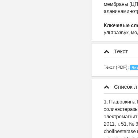
мембраны (ЦПМ
аланинаминотр
Ключевые сл
ультразвук, м
Текст
Текст (PDF):
Чит
Список л
1. Пашовкина 
холинэстеразы
электромагнитн
2011, т. 51, № 3
cholinesterase 