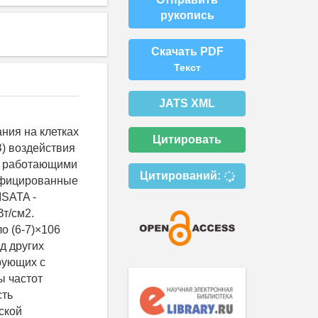
рукопись
Скачать PDF
Текст
JATS XML
ния на клетках
Цитировать
З) воздействия
и, работающими
Цитирований:
дифицированные
ISATA -
Вт/см2.
о (6-7)×106
д других
рующих с
ы частот
сть
ской