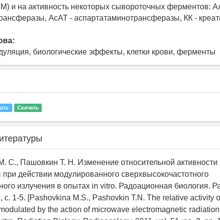
) и на активность некоторых сывороточных ферментов: А
ансферазы, АсАТ - аспартатаминотрансферазы, КК - креат
ова:
одуляция, биологические эффекты, клетки крови, ферменты
ать
Скачать
итературы
М. С., Пашовкин Т. Н. Изменение относительной активности
 при действии модулированного сверхвысокочастотного
ого излучения в опытах in vitro. Радоационная биология. Р
, c. 1-5. [Pashovkina M.S., Pashovkin T.N. The relative activity o
modulated by the action of microwave electromagnetic radiation 