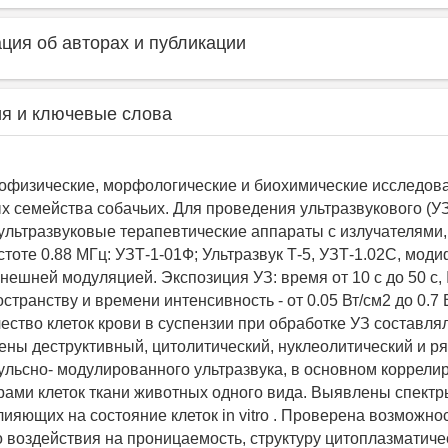
ия об авторах и публикации
я и ключевые слова
физические, морфологические и биохимические исследова
х семейства собачьих. Для проведения ультразвукового (У
ультразвуковые терапевтические аппараты с излучателям
стоте 0.88 МГц: УЗТ-1-01Ф; Ультразвук Т-5, УЗТ-1.02С, мо
нешней модуляцией. Экспозиция УЗ: время от 10 с до 50 с, 
странству и времени интенсивность - от 0.05 Вт/см2 до 0.7 
ество клеток крови в суспензии при обработке УЗ составлял
ены деструктивный, цитолитический, нуклеолитический и ря
льсно- модулированного ультразвука, в основном коррели
рами клеток ткани животных одного вида. Выявлены спектр
ияющих на состояние клеток in vitro . Проверена возможно
 воздействия на проницаемость, структуру цитоплазматиче