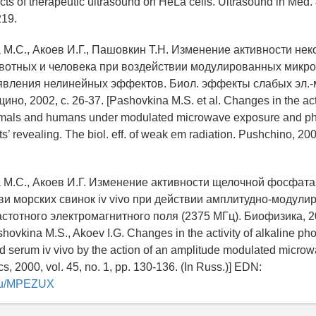
ects of therapeutic ultrasound on HeLa cells. Ultrasound in Med. 
219.
 М.С., Акоев И.Г., Пашовкин Т.Н. Изменение активности не
отных и человека при воздействии модулированных микро
ления нелинейных эффектов. Биол. эффекты слабых эл.-
но, 2002, c. 26-37. [Pashovkina M.S. et al. Changes in the act
imals and humans under modulated microwave exposure and p
ts’ revealing. The biol. eff. of weak em radiation. Pushchino, 200
 М.С., Акоев И.Г. Изменение активности щелочной фосфата
ви морских свинок iv vivo при действии амплитудно-модули
тотного электромагнитного поля (2375 МГц). Биофизика, 200
shovkina M.S., Akoev I.G. Changes in the activity of alkaline ph
d serum iv vivo by the action of an amplitude modulated micr
s, 2000, vol. 45, no. 1, pp. 130-136. (In Russ.)] EDN:
y.ru/MPEZUX