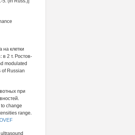
-5. (In Russ.)]
onance
 на клетки
в 2 т. Ростов-
and modulated
s of Russian
ивотных при
вностей.
y to change
ensities range.
TVOVEF
 ultrasound