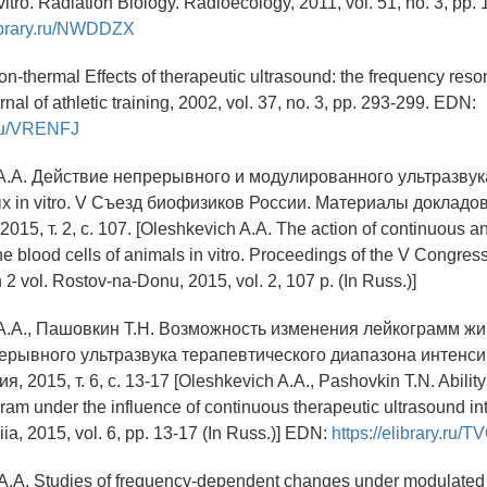
itro. Radiation Biology. Radioecology, 2011, vol. 51, no. 3, pp. 1
library.ru/NWDDZX
on-thermal Effects of therapeutic ultrasound: the frequency res
nal of athletic training, 2002, vol. 37, no. 3, pp. 293-299. EDN:
y.ru/VRENFJ
А.А. Действие непрерывного и модулированного ультразвука
 in vitro. V Съезд биофизиков России. Материалы докладов: 
015, т. 2, c. 107. [Oleshkevich A.A. The action of continuous 
he blood cells of animals in vitro. Proceedings of the V Congres
n 2 vol. Rostov-na-Donu, 2015, vol. 2, 107 p. (In Russ.)]
А.А., Пашовкин Т.Н. Возможность изменения лейкограмм ж
ерывного ультразвука терапевтического диапазона интенси
, 2015, т. 6, с. 13-17 [Oleshkevich A.A., Pashovkin T.N. Abilit
ram under the influence of continuous therapeutic ultrasound int
ia, 2015, vol. 6, pp. 13-17 (In Russ.)] EDN:
https://elibrary.ru/
 A.A. Studies of frequency-dependent changes under modulated