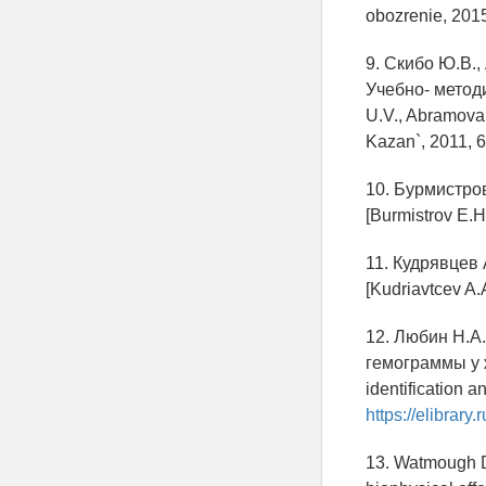
obozrenie, 2015
9. Скибо Ю.В.
Учебно- методи
U.V., Abramova 
Kazan`, 2011, 61
10. Бурмистров
[Burmistrov E.H.
11. Кудрявцев 
[Kudriavtcev A.A
12. Любин Н.А
гемограммы у ж
identification 
https://elibrar
13. Watmough D