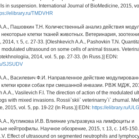
s in suspension. International Journal of BioMedicine, 2015, vol.
tps://elibrary.ru/TMDVHR
А.А., Пашовкин Т.Н. Количественный анализ действия моду
а некоторые клетки тканей животных. Ветеринария, зоотехни
2014, т. 5, с. 27-33. [Oleshkevich A.A., Pashovkin T.N. Quantita
e modulated ultrasound on some cells of animal tissues. Veterina
otekhnologiia, 2014, vol. 5, pp. 27-33. (In Russ.)] EDN:
y.ru/SJSUDV
А.А., Василевич Ф.И. Направленное действие модулирован
 клетки крови собак при смешанной инвазии. РВЖ МДЖ, 2015, 
 A.A., Vasilevich F.I. The direction of action of the modulated u
dogs with mixed invasions. Rossii`skii` veterinarny`i` zhurnal. 
`e, 2015, vol. 5, pp. 19-22 (In Russ.)] EDN:
https://elibrary.ru/U
А.А., Кутликова И.В. Влияние ультразвука на лимфоциты и
е нейтрофилы. Научное обозрение, 2015, т. 13, с. 145-150.
 I.V. Effect of ultrasound on segmented neutrophils and lympho