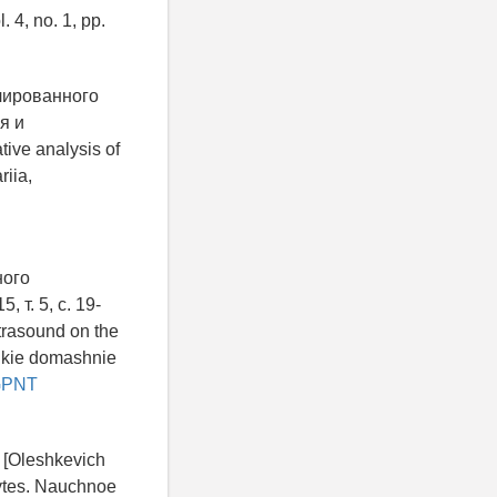
 4, no. 1, pp.
лированного
я и
tive analysis of
riia,
ного
т. 5, с. 19-
ltrasound on the
Melkie domashnie
LGPNT
 [Oleshkevich
cytes. Nauchnoe