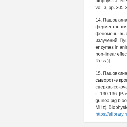
biophysical eff
vol. 3, pp. 205-
14. Пашовкина
ферментов жив
феномены выяв
излучений. Пущи
enzymes in an
non-linear effec
Russ.)]
15. Пашовкина
сыворотке кро
сверхвысокочас
с. 130-136. [Pa
guinea pig bloo
MHz). Biophysic
https://elibrar