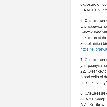
exposure on cell
30-34. EDN:
ht
6. Олешкевич 
ультразвука н
биотехнология, 
the action of th
zootekhniia i bi
https://elibrar
7. Олешкевич 
ультразвука на
22. [Oleshkevich
blood cells of 
i dikie zhivotny
8. Олешкевич 
сегментоядерны
A.A., Kutlikova