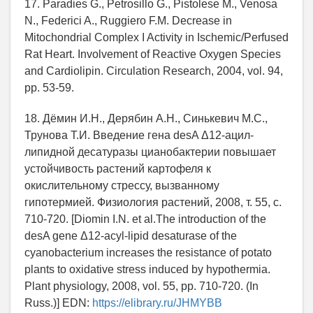
17. Paradies G., Petrosillo G., Pistolese M., Venosa
N., Federici A., Ruggiero F.M. Decrease in
Mitochondrial Complex I Activity in Ischemic/Perfused
Rat Heart. Involvement of Reactive Oxygen Species
and Cardiolipin. Circulation Research, 2004, vol. 94,
pp. 53-59.
18. Дёмин И.Н., Дерябин А.Н., Синькевич М.С.,
Трунова Т.И. Введение гена desA Δ12-ацил-
липидной десатуразы цианобактерии повышает
устойчивость растений картофеля к
окислительному стрессу, вызванному
гипотермией. Физиология растений, 2008, т. 55, с.
710-720. [Diomin I.N. et al.The introduction of the
desA gene Δ12-acyl-lipid desaturase of the
cyanobacterium increases the resistance of potato
plants to oxidative stress induced by hypothermia.
Plant physiology, 2008, vol. 55, pp. 710-720. (In
Russ.)] EDN:
https://elibrary.ru/JHMYBB