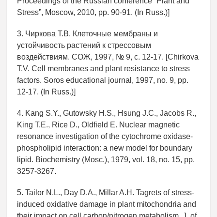
Proceedings of the Russian conference “Plant and
Stress”, Moscow, 2010, pp. 90-91. (In Russ.)]
3. Чиркова Т.В. Клеточные мембраны и
устойчивость растений к стрессовым
воздействиям. СОЖ, 1997, № 9, с. 12-17. [Chirkova
T.V. Cell membranes and plant resistance to stress
factors. Soros educational journal, 1997, no. 9, pp.
12-17. (In Russ.)]
4. Kang S.Y., Gutowsky H.S., Hsung J.C., Jacobs R.,
King T.E., Rice D., Oldfield E. Nuclear magnetic
resonance investigation of the cytochrome oxidase-
phospholipid interaction: a new model for boundary
lipid. Biochemistry (Mosc.), 1979, vol. 18, no. 15, рр.
3257-3267.
5. Tailor N.L., Day D.A., Millar A.H. Tagrets of stress-
induced oxidative damage in plant mitochondria and
their impact on cell carbon/nitrogen metabolism. J. of