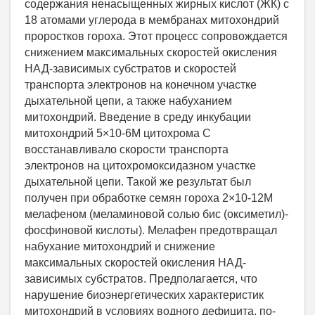
содержания ненасыщенных жирных кислот (ЖК) с
18 атомами углерода в мембранах митохондрий
проростков гороха. Этот процесс сопровождается
снижением максимальных скоростей окисления
НАД-зависимых субстратов и скоростей
транспорта электронов на конечном участке
дыхательной цепи, а также набуханием
митохондрий. Введение в среду инкубации
митохондрий 5×10-6М цитохрома С
восстанавливало скорости транспорта
электронов на цитохромоксидазном участке
дыхательной цепи. Такой же результат был
получен при обработке семян гороха 2×10-12М
мелафеном (меламиновой солью бис (оксиметил)-
фосфиновой кислоты). Мелафен предотвращал
набухание митохондрий и снижение
максимальных скоростей окисления НАД-
зависимых субстратов. Предполагается, что
нарушение биоэнергетических характеристик
митохондрий в условиях водного дефицита, по-