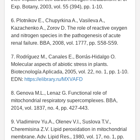
Exp. Botany, 2003, vol. 55 (394), pp. 1-10.
6. Plotnikov E., Chupyrkina A., Vasileva A.,
Kazachenko A., Zorov D. The role of reactive oxygen
and nitrogen species in the pathogenesis of acute
renal failure. BBA, 2008, vol. 1777, pp. S58-S59.
7. Rodríguez M., Canales E., Borrás-Hidalgo O.
Molecular aspects of abiotic stress in plants.
Biotecnología Aplicada, 2005, vol. 22, no. 1, pp. 1-10.
EDN:
https://elibrary.ru/MXVAFD
8. Genova M.L., Lenaz G. Functional role of
mitochondrial respiratory supercomplexes. BBA,
2014, vol. 1837, no. 4, pp. 427-443.
9. Vladimirov Yu.A., Olenev V.I., Suslova T.V.,
Cheremisina Z.V. Lipid peroxidation in mitochondrial
membrane. Adv. Lipid Res., 1980, vol. 17, no. 1, pp.