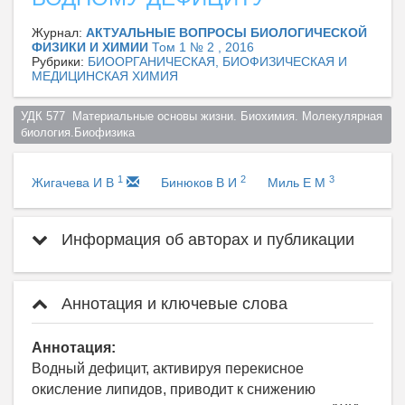
Журнал:
АКТУАЛЬНЫЕ ВОПРОСЫ БИОЛОГИЧЕСКОЙ
ФИЗИКИ И ХИМИИ
Том 1 № 2 , 2016
Рубрики:
БИООРГАНИЧЕСКАЯ, БИОФИЗИЧЕСКАЯ И
МЕДИЦИНСКАЯ ХИМИЯ
УДК 577  Материальные основы жизни. Биохимия. Молекулярная 
биология.Биофизика  
1
2
3
Жигачева И В
Бинюков В И
Миль Е М
Информация об авторах и публикации
Аннотация и ключевые слова
Аннотация:
Водный дефицит, активируя перекисное
окисление липидов, приводит к снижению