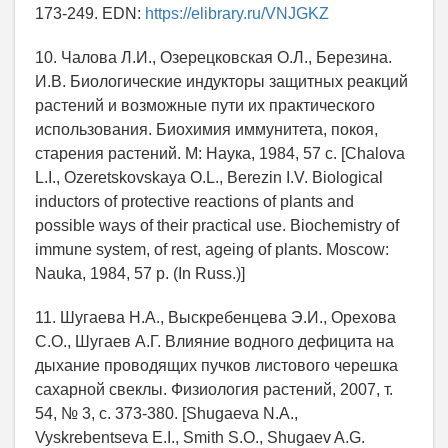
173-249. EDN:
https://elibrary.ru/VNJGKZ
10. Чалова Л.И., Озерецковская О.Л., Березина.
И.В. Биологические индукторы защитных реакций
растений и возможные пути их практического
использования. Биохимия иммунитета, покоя,
старения растений. М: Наука, 1984, 57 c. [Chalova
L.I., Ozeretskovskaya O.L., Berezin I.V. Biological
inductors of protective reactions of plants and
possible ways of their practical use. Biochemistry of
immune system, of rest, ageing of plants. Moscow:
Nauka, 1984, 57 p. (In Russ.)]
11. Шугаева Н.А., Выскребенцева Э.И., Орехова
С.О., Шугаев А.Г. Влияние водного дефицита на
дыхание проводящих пучков листового черешка
сахарной свеклы. Физиология растений, 2007, т.
54, № 3, с. 373-380. [Shugaeva N.A.,
Vyskrebentseva E.I., Smith S.O., Shugaev A.G.