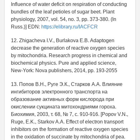
Influence of water deficit on respiration of conducting
bundles of the leaf petioles of sugar beet. Plant
physiology, 2007, vol. 54, no. 3, pp. 373-380. (In
Russ.)] EDN:
https://elibrary.ru/IACFCR
12. Zhigacheva I.V., Burlakova E.B. Adaptogen
decrease the generation of reactive oxygen species
by mitochondria. Research progress in chemical and
biochemical physics. Pure and applied science,
New-York: Nova publishers, 2014, рр. 193-2055
13. Попов В.Н., Руге Э.К., Старков А.А. Влияние
ингибиторов электронного транспорта на
образование активных форм кислорода при
окислении сукцината митохондриями гороха.
Биохимия, 2003, т. 68, № 7, с. 910-916. [Popov V.N.,
Ruge, E.K., Starkov A.A. Effect of electron transport
inhibitors on the formation of reactive oxygen species
in the oxidation of succinate by mitochondria of pea.