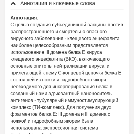
Аннотация и ключевые слова
Аннотация:
С целью создания субъединичной вакцины против
распространенного и смертельно опасного
вирусного заболевания - клещевого энцефалита
наиболее целесообразным представляется
использование III домена белка Е вируса
клещевого энцефалита (ВКЭ), включающего
основные эпитопы нейтрализации вируса, и
прилегающей к нему С-концевой цепочки белка Е,
состоящей из ножки и гидрофобного якоря,
необходимого для инкорпорирования белка в
созданный нами адъювантный наноноситель
антигенов - тубулярный иммуностимулирующий
комплекс (ТИ-комплекс). Для получения двух
фрагментов белка Е: III домена и III домена с
ножкой и гидрофобным якорем была
использована экспрессионная система