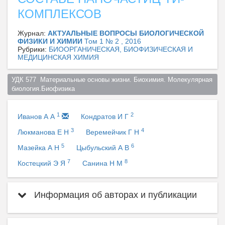
КОМПЛЕКСОВ
Журнал:
АКТУАЛЬНЫЕ ВОПРОСЫ БИОЛОГИЧЕСКОЙ
ФИЗИКИ И ХИМИИ
Том 1 № 2 , 2016
Рубрики:
БИООРГАНИЧЕСКАЯ, БИОФИЗИЧЕСКАЯ И
МЕДИЦИНСКАЯ ХИМИЯ
УДК 577  Материальные основы жизни. Биохимия. Молекулярная 
биология.Биофизика  
1
2
Иванов А А
Кондратов И Г
3
4
Люкманова Е Н
Веремейчик Г Н
5
6
Мазейка А Н
Цыбульский А В
7
8
Костецкий Э Я
Санина Н М
Информация об авторах и публикации