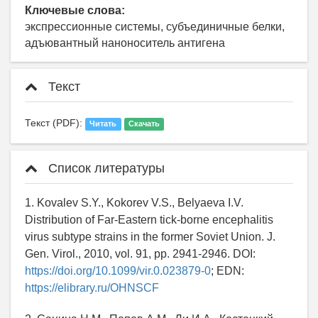
Ключевые слова:
экспрессионные системы, субъединичные белки,
адъювантный наноноситель антигена
Текст
Текст (PDF):
Читать
Скачать
Список литературы
1. Kovalev S.Y., Kokorev V.S., Belyaeva I.V.
Distribution of Far-Eastern tick-borne encephalitis
virus subtype strains in the former Soviet Union. J.
Gen. Virol., 2010, vol. 91, pp. 2941-2946. DOI:
https://doi.org/10.1099/vir.0.023879-0
; EDN:
https://elibrary.ru/OHNSCF