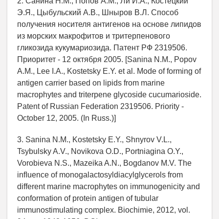
2. Санина Н.М., Попов А.М., Ли И.А., Костецкий
Э.Я., Цыбульский А.В., Шныров В.Л. Способ
получения носителя антигенов на основе липидов
из морских макрофитов и тритерпенового
гликозида кукумариозида. Патент РФ 2319506.
Приоритет - 12 октября 2005. [Sanina N.M., Popov
A.M., Lee I.A., Kostetsky E.Y. et al. Mode of forming of
antigen carrier based on lipids from marine
macrophytes and triterpene glycoside cucumarioside.
Patent of Russian Federation 2319506. Priority -
October 12, 2005. (In Russ.)]
3. Sanina N.M., Kostetsky E.Y., Shnyrov V.L.,
Tsybulsky A.V., Novikova O.D., Portniagina O.Y.,
Vorobieva N.S., Mazeika A.N., Bogdanov M.V. The
inﬂuence of monogalactosyldiacylglycerols from
different marine macrophytes on immunogenicity and
conformation of protein antigen of tubular
immunostimulating complex. Biochimie, 2012, vol.