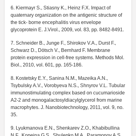
6. Kiermayr S., Stiasny K., Heinz F.X. Impact of
quaternary organization on the antigenic structure of
the tick- borne encephalitis virus envelope
glycoprotein E. J.Virol., 2009, vol. 83, pp. 8482-8491.
7. Schneider B., Junge F., Shirokov V.A., Durst F.,
Schwarz D., Dötsch V., Bernhard F. Membrane
protein expression in cell-free systems. Methods Mol.
Biol., 2010, vol. 601, pp. 165-186.
8. Kostetsky E.Y., Sanina N.M., Mazeika A.N.,
Tsybulsky A.V., Vorobyeva N.S., Shnyrov V.L. Tubular
immunostimulating complex based on cucumarioside
A2-2 and monogalactosyldiacylglycerol from marine
macrophytes. J. Nanobiotechnology, 2011, vol. 9, no.
35.
9. Lyukmanova E.N., Shenkarev Z.O., Khabibullina
N.F., Kopeina G.S., Shulepko M.A., Paramonov A.S.,