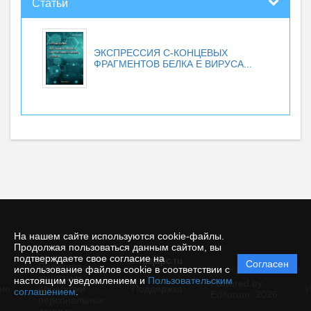
Статьи
ЭКСПРЕССИЯ С-КОНЦЕВЫХ
ФРАГМЕНТОВ БЕЛКА Е ВИРУСА...
На нашем сайте используются cookie-файлы.
Продолжая пользоваться данным сайтом, вы
подтверждаете свое согласие на
© rusjbpc.ru
Согласен
Политика
использование файлов cookie в соответствии с
защиты и
настоящим уведомлением и
Пользовательским
Powered by
ие
обработки
Поддержка
И
соглашением
.
Editorum,
2026
персональных