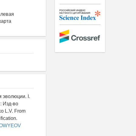
 левая
карта
 эволюции. I.
: Изд-во
nko L.V. From
fication.
.ru/OWYEOV