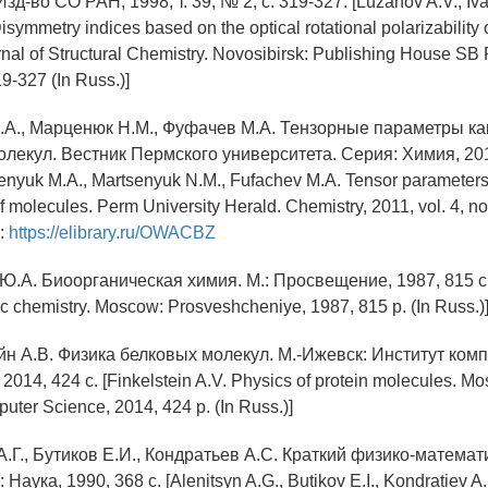
д-во СО РАН, 1998, т. 39, № 2, с. 319-327. [Luzanov A.V., Iva
symmetry indices based on the optical rotational polarizability o
nal of Structural Chemistry. Novosibirsk: Publishing House SB 
19-327 (In Russ.)]
.А., Марценюк Н.М., Фуфачев М.А. Тензорные параметры к
лекул. Вестник Пермского университета. Серия: Химия, 2011
tsenyuk M.A., Martsenyuk N.M., Fufachev M.A. Tensor parameter
 of molecules. Perm University Herald. Chemistry, 2011, vol. 4, no
N:
https://elibrary.ru/OWACBZ
Ю.А. Биоорганическая химия. М.: Просвещение, 1987, 815 с.
c chemistry. Moscow: Prosveshcheniye, 1987, 815 p. (In Russ.)
йн А.В. Физика белковых молекул. М.-Ижевск: Институт ко
014, 424 с. [Finkelstein A.V. Physics of protein molecules. M
puter Science, 2014, 424 p. (In Russ.)]
.Г., Бутиков Е.И., Кондратьев А.С. Краткий физико-математ
 Наука, 1990, 368 с. [Alenitsyn A.G., Butikov E.I., Kondratiev A.