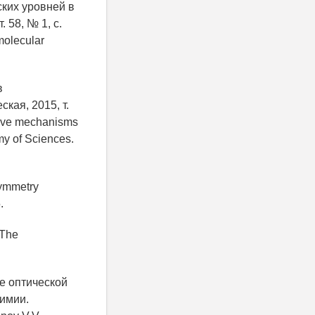
ских уровней в
 58, № 1, с.
 molecular
в
ая, 2015, т.
wave mechanisms
my of Sciences.
symmetry
.
 The
ве оптической
имии.