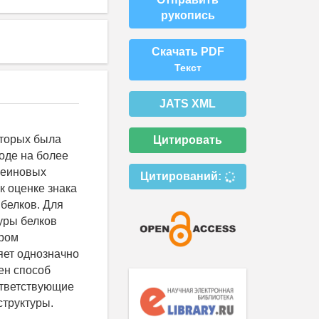
рукопись
Скачать PDF
Текст
JATS XML
оторых была
Цитировать
оде на более
леиновых
Цитирований:
к оценке знака
 белков. Для
уры белков
ором
яет однозначно
ен способ
ответствующие
структуры.