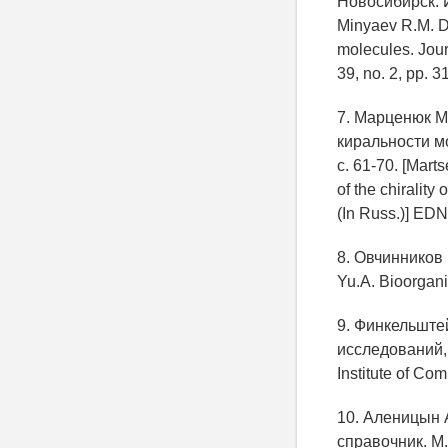
Новосибирск: Из
Minyaev R.M. Di
molecules. Jour
39, no. 2, pp. 3
7. Марценюк М
киральности мо
с. 61-70. [Mar
of the chirality
(In Russ.)] ED
8. Овчинников 
Yu.A. Bioorgani
9. Финкельште
исследований, 2
Institute of Com
10. Аленицын А
справочник. М.: