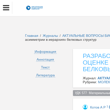
Главная
Журналы
АКТУАЛЬНЫЕ ВОПРОСЫ БИ
/
/
асимметрии в иерархиях белковых структур
Информация
РАЗРАБ
Аннотация
ОЦЕНКЕ
Текст
БЕЛКОВ
Литература
Журнал:
АКТУА
Рубрики:
МОЛЕК
УДК 577  Материальные
1
Котов А Р