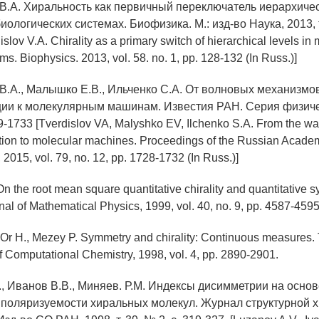
 В.А. Хиральность как первичный переключатель иерархиче
ологических системах. Биофизика. М.: изд-во Наука, 2013, т.
slov V.A. Chirality as a primary switch of hierarchical levels in
ms. Biophysics. 2013, vol. 58. no. 1, pp. 128-132 (In Russ.)]
 В.А., Малышко Е.В., Ильченко С.А. От волновых механизмо
ии к молекулярным машинам. Известия РАН. Серия физическ
29-1733 [Tverdislov VA, Malyshko EV, Ilchenko S.A. From the 
ation to molecular machines. Proceedings of the Russian Acade
 2015, vol. 79, no. 12, pp. 1728-1732 (In Russ.)]
 On the root mean square quantitative chirality and quantitative 
al of Mathematical Physics, 1999, vol. 40, no. 9, pp. 4587-4595
l-Or H., Mezey P. Symmetry and chirality: Continuous measures.
 Computational Chemistry, 1998, vol. 4, pp. 2890-2901.
., Иванов В.В., Миняев. Р.М. Индексы дисимметрии на осно
поляризуемости хиральных молекул. Журнал структурной х