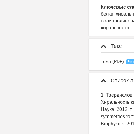
Ключевые сл
белки, хираль
полипролинова
хиральности
Текст
Текст (PDF):
Чит
Список л
1. Твердислов 
Хиральность к
Наука, 2012, т.
symmetries to th
Biophysics, 201