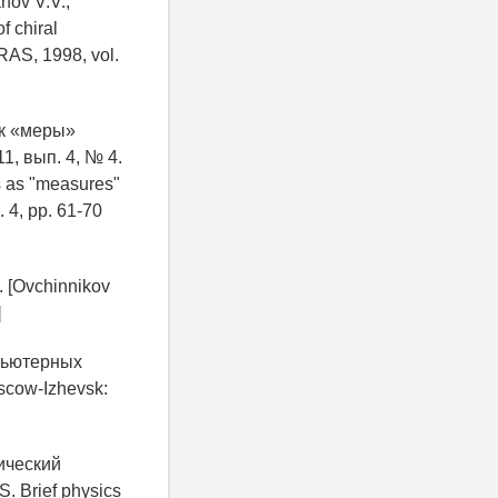
nov V.V.,
f chiral
RAS, 1998, vol.
ак «меры»
, вып. 4, № 4.
s as "measures"
. 4, pp. 61-70
 [Ovchinnikov
]
мпьютерных
oscow-Izhevsk:
ический
S. Brief physics