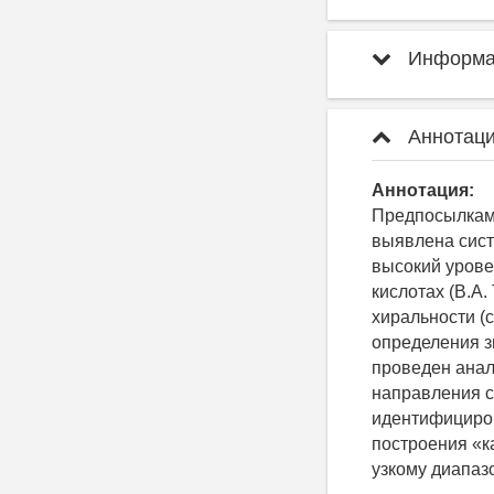
Информац
Аннотаци
Аннотация:
Предпосылками
выявлена сист
высокий урове
кислотах (В.А.
хиральности (
определения з
проведен анал
направления с
идентифициров
построения «к
узкому диапаз