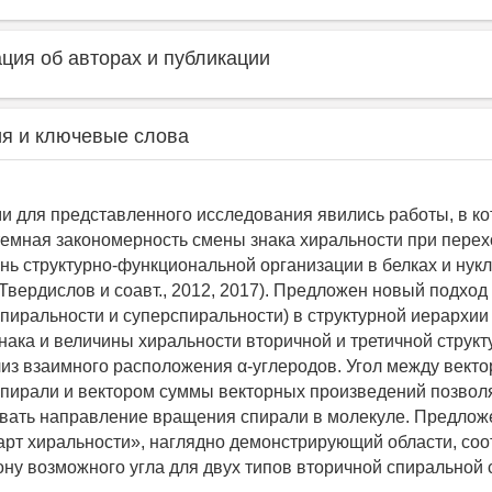
ия об авторах и публикации
я и ключевые слова
 для представленного исследования явились работы, в к
емная закономерность смены знака хиральности при перех
нь структурно-функциональной организации в белках и нук
 Твердислов и соавт., 2012, 2017). Предложен новый подход 
спиральности и суперспиральности) в структурной иерархии
нака и величины хиральности вторичной и третичной структ
из взаимного расположения α-углеродов. Угол между вект
пирали и вектором суммы векторных произведений позвол
ать направление вращения спирали в молекуле. Предлож
арт хиральности», наглядно демонстрирующий области, со
ону возможного угла для двух типов вторичной спиральной 