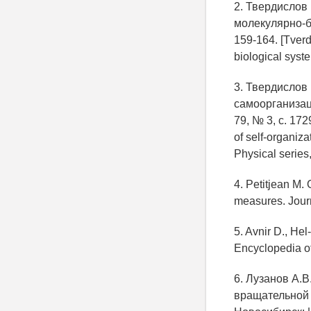
2. Твердислов
молекулярно-би
159-164. [Tverdi
biological syste
3. Твердислов
самоорганизац
79, № 3, с. 17
of self-organiz
Physical series,
4. Petitjean M.
measures. Journ
5. Avnir D., He
Encyclopedia of
6. Лузанов А.В
вращательной 