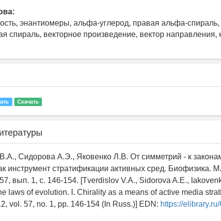
ова:
ность, энантиомеры, альфа-углерод, правая альфа-спираль,
я спираль, векторное произведение, вектор направления, 
ать
Скачать
итературы
В.А., Сидорова А.Э., Яковенко Л.В. От симметрий - к законам
ак инструмент стратификации активных сред. Биофизика. М.
 57, вып. 1, c. 146-154. [Tverdislov V.A., Sidorova A.E., Iakove
e laws of evolution. I. Chirality as a means of active media strati
2, vol. 57, no. 1, pp. 146-154 (In Russ.)] EDN:
https://elibrary