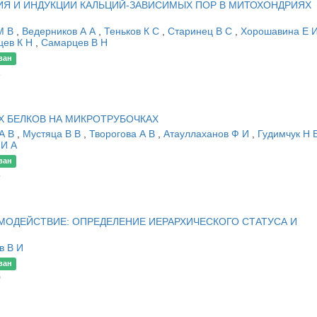
Я И ИНДУКЦИИ КАЛЬЦИЙ-ЗАВИСИМЫХ ПОР В МИТОХОНДРИЯХ
М В
,
Ведерников А А
,
Теньков К С
,
Старинец В С
,
Хорошавина Е 
цев К Н
,
Самарцев В Н
ван
1
 БЕЛКОВ НА МИКРОТРУБОЧКАХ
 А В
,
Мустяца В В
,
Творогова А В
,
Атауллаханов Ф И
,
Гудимчук Н 
 И А
ван
5
ОДЕЙСТВИЕ: ОПРЕДЕЛЕНИЕ ИЕРАРХИЧЕСКОГО СТАТУСА И
в В И
ван
0