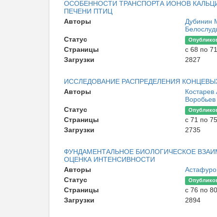
ОСОБЕННОСТИ ТРАНСПОРТА ИОНОВ КАЛЬЦИ
ПЕЧЕНИ ПТИЦ
Авторы
Дубинин 
Белослуд
Статус
Опублико
Страницы
с 68 по 7
Загрузки
2827
ИССЛЕДОВАНИЕ РАСПРЕДЕЛЕНИЯ КОНЦЕВЫХ
Авторы
Костарев
Воробьев
Статус
Опублико
Страницы
с 71 по 7
Загрузки
2735
ФУНДАМЕНТАЛЬНОЕ БИОЛОГИЧЕСКОЕ ВЗАИМ
ОЦЕНКА ИНТЕНСИВНОСТИ
Авторы
Астафуро
Статус
Опублико
Страницы
с 76 по 8
Загрузки
2894