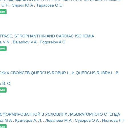
о О Р
,
Сирюк Ю А
,
Тарасова О О
ван
3
TPASE, STROPHANTHIN AND CARDIAC ISCHEMIA
va V N
,
Balashov V A
,
Pogorelov A G
ван
6
ИХ СВОЙСТВ QUERCUS ROBUR L. И QUERCUS RUBRA L. В
 В. О.
ван
0
 СФОРМИРОВАННОЙ В УСЛОВИЯХ ЛАБОРАТОРНОГО СТЕНДА
ва М А
,
Кузнецов А. Л.
,
Левачева М А
,
Суворов О А
,
Ипатова Л Г
ван