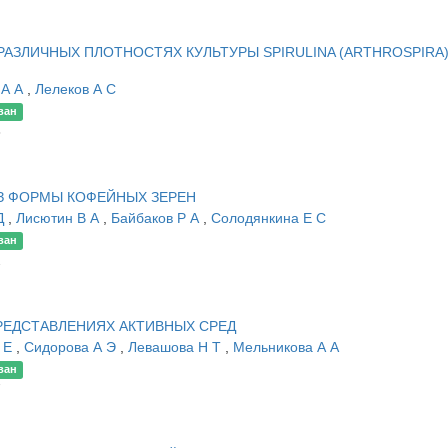
АЗЛИЧНЫХ ПЛОТНОСТЯХ КУЛЬТУРЫ SPIRULINA (ARTHROSPIRA
 А А
,
Лелеков А С
ван
8
ИЗ ФОРМЫ КОФЕЙНЫХ ЗЕРЕН
 Д
,
Лисютин В А
,
Байбаков Р А
,
Солодянкина Е С
ван
2
РЕДСТАВЛЕНИЯХ АКТИВНЫХ СРЕД
 Е
,
Сидорова А Э
,
Левашова Н Т
,
Мельникова А А
ван
7