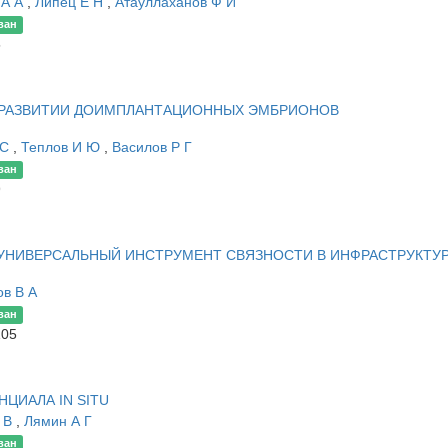
 А А
,
Липец Е Н
,
Атауллаханов Ф И
ван
5
 РАЗВИТИИ ДОИМПЛАНТАЦИОННЫХ ЭМБРИОНОВ
 С
,
Теплов И Ю
,
Василов Р Г
ван
9
УНИВЕРСАЛЬНЫЙ ИНСТРУМЕНТ СВЯЗНОСТИ В ИНФРАСТРУКТУ
ов В А
ван
105
ЦИАЛА IN SITU
 В
,
Лямин А Г
ван