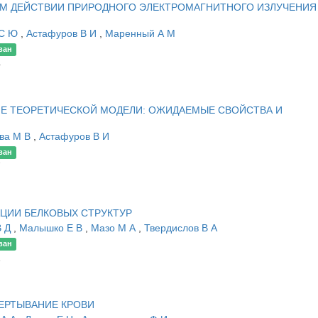
М ДЕЙСТВИИ ПРИРОДНОГО ЭЛЕКТРОМАГНИТНОГО ИЗЛУЧЕНИЯ
 С Ю
,
Астафуров В И
,
Маренный А М
ван
4
ИЕ ТЕОРЕТИЧЕСКОЙ МОДЕЛИ: ОЖИДАЕМЫЕ СВОЙСТВА И
ва М В
,
Астафуров В И
ван
7
ЦИИ БЕЛКОВЫХ СТРУКТУР
В Д
,
Малышко Е В
,
Мазо М А
,
Твердислов В А
ван
1
ЕРТЫВАНИЕ КРОВИ