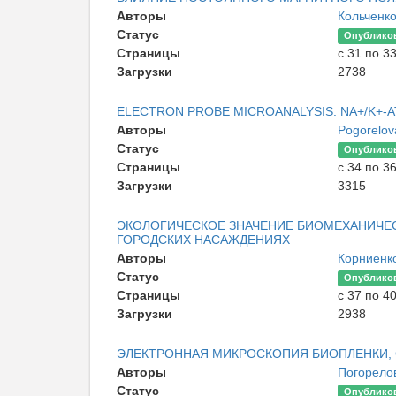
Авторы
Кольченк
Статус
Опублико
Страницы
с 31 по 3
Загрузки
2738
ELECTRON PROBE MICROANALYSIS: NA+/K+-A
Авторы
Pogorelo
Статус
Опублико
Страницы
с 34 по 3
Загрузки
3315
ЭКОЛОГИЧЕСКОЕ ЗНАЧЕНИЕ БИОМЕХАНИЧЕСК
ГОРОДСКИХ НАСАЖДЕНИЯХ
Авторы
Корниенко
Статус
Опублико
Страницы
с 37 по 4
Загрузки
2938
ЭЛЕКТРОННАЯ МИКРОСКОПИЯ БИОПЛЕНКИ,
Авторы
Погорело
Статус
Опублико