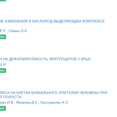
3
ЫЕ ИЗМЕНЕНИЯ В КИСЛОРОД-ВЫДЕЛЯЮЩЕМ КОМПЛЕКСЕ
 Е Р
,
Сёмин Б К
ван
7
И НА ДЕФОРМИРУЕМОСТЬ ЭРИТРОЦИТОВ У КРЫС
И И
ван
0
ИСА НА КЛЕТКИ БУККАЛЬНОГО ЭПИТЕЛИЯ ЧЕЛОВЕКА ПРИ
Й ПОЛОСТИ
ская И В
,
Яковлев Д А
,
Лантушенко А О
ван
5