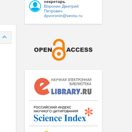
секретарь
Воронин Дмитрий
Петрович
dpvoronin@sevsu.ru