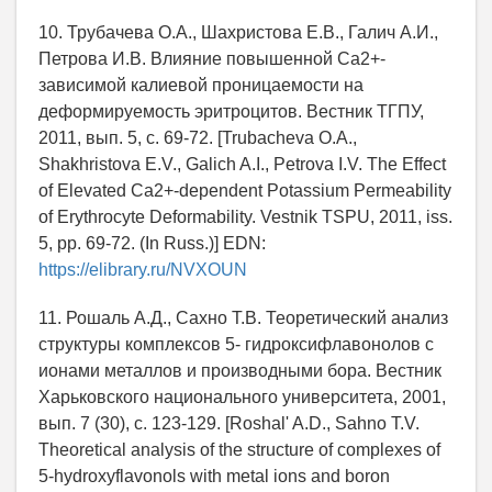
10. Трубачева О.А., Шахристова Е.В., Галич А.И.,
Петрова И.В. Влияние повышенной Сa2+-
зависимой калиевой проницаемости на
деформируемость эритроцитов. Вестник ТГПУ,
2011, вып. 5, с. 69-72. [Trubacheva O.A.,
Shakhristova E.V., Galich A.I., Petrova I.V. The Effect
of Elevated Ca2+-dependent Potassium Permeability
of Erythrocyte Deformability. Vestnik TSPU, 2011, iss.
5, pp. 69-72. (In Russ.)] EDN:
https://elibrary.ru/NVXOUN
11. Рошаль А.Д., Сахно Т.В. Теоретический анализ
структуры комплексов 5- гидроксифлавонолов с
ионами металлов и производными бора. Вестник
Харьковского национального университета, 2001,
вып. 7 (30), с. 123-129. [Roshal' A.D., Sahno T.V.
Theoretical analysis of the structure of complexes of
5-hydroxyflavonols with metal ions and boron