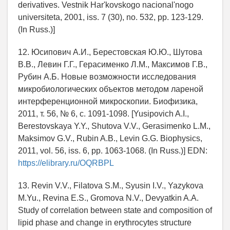
derivatives. Vestnik Har'kovskogo nacional'nogo
universiteta, 2001, iss. 7 (30), no. 532, pp. 123-129.
(In Russ.)]
12. Юсипович А.И., Берестовская Ю.Ю., Шутова
В.В., Левин Г.Г., Герасименко Л.М., Максимов Г.В.,
Рубин А.Б. Новые возможности исследования
микробиологических объектов методом лареной
интерференционной микроскопии. Биофизика,
2011, т. 56, № 6, с. 1091-1098. [Yusipovich A.I.,
Berestovskaya Y.Y., Shutova V.V., Gerasimenko L.M.,
Maksimov G.V., Rubin A.B., Levin G.G. Biophysics,
2011, vol. 56, iss. 6, pp. 1063-1068. (In Russ.)] EDN:
https://elibrary.ru/OQRBPL
13. Revin V.V., Filatova S.M., Syusin I.V., Yazykova
M.Yu., Revina E.S., Gromova N.V., Devyatkin A.A.
Study of correlation between state and composition of
lipid phase and change in erythrocytes structure