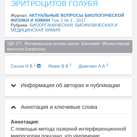
ЭРИТРОЦИТОВ ГОЛУБЯ
Журнал:
АКТУАЛЬНЫЕ ВОПРОСЫ БИОЛОГИЧЕСКОЙ
ФИЗИКИ И ХИМИИ
Том 2 № 1 , 2017
Рубрики:
БИООРГАНИЧЕСКАЯ, БИОФИЗИЧЕСКАЯ И
МЕДИЦИНСКАЯ ХИМИЯ
УДК 577  Материальные основы жизни. Биохимия. Молекулярная 
биология.Биофизика  
1
2
3
Сюсин И В
Ревин В В
Девяткин А А
Информация об авторах и публикации
Аннотация и ключевые слова
Аннотация:
С помощью метода лазерной интерференционной
микроскопии показано, что увеличение