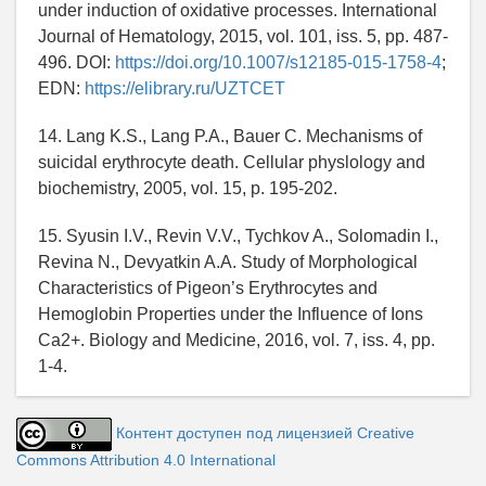
under induction of oxidative processes. International
Journal of Hematology, 2015, vol. 101, iss. 5, рр. 487-
496. DOI:
https://doi.org/10.1007/s12185-015-1758-4
;
EDN:
https://elibrary.ru/UZTCET
14. Lang K.S., Lang P.A., Bauer C. Mechanisms of
suicidal erythrocyte death. Cellular physlology and
biochemistry, 2005, vol. 15, p. 195-202.
15. Syusin I.V., Revin V.V., Tychkov A., Solomadin I.,
Revina N., Devyatkin A.А. Study of Morphological
Characteristics of Pigeon’s Erythrocytes and
Hemoglobin Properties under the Influence of Ions
Ca2+. Biology and Medicine, 2016, vol. 7, iss. 4, pp.
1-4.
Контент доступен под лицензией Creative
Commons Attribution 4.0 International