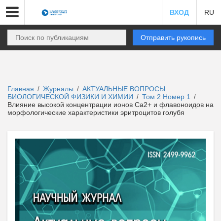
ВХОД
RU
Отправить рукопись
Главная
Журналы
АКТУАЛЬНЫЕ ВОПРОСЫ
/
/
БИОЛОГИЧЕСКОЙ ФИЗИКИ И ХИМИИ
Том 2 Номер 1
/
/
Влияние высокой концентрации ионов Са2+ и флавоноидов на
морфологические характеристики эритроцитов голубя