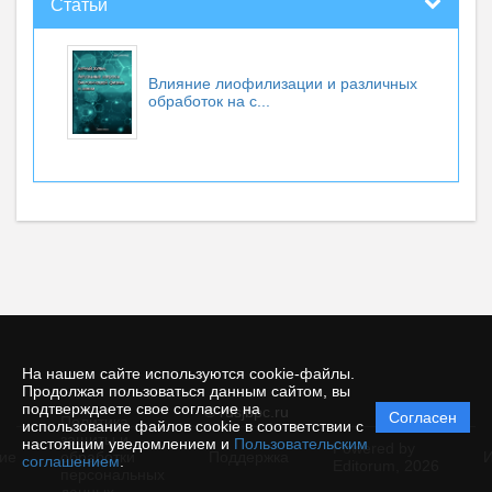
Статьи
Влияние лиофилизации и различных
обработок на с...
На нашем сайте используются cookie-файлы.
Продолжая пользоваться данным сайтом, вы
подтверждаете свое согласие на
© rusjbpc.ru
Согласен
Политика
использование файлов cookie в соответствии с
защиты и
настоящим уведомлением и
Пользовательским
Powered by
ие
обработки
Поддержка
И
соглашением
.
Editorum,
2026
персональных