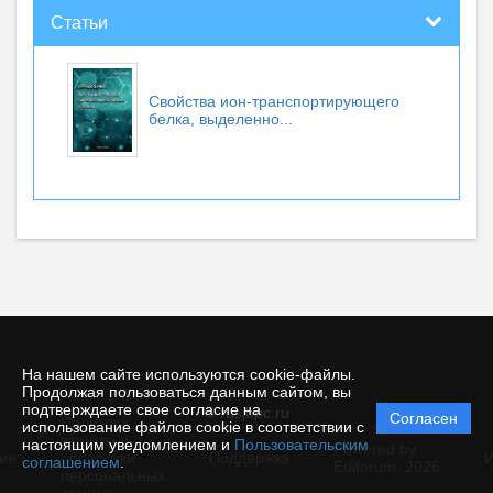
Статьи
Свойства ион-транспортирующего
белка, выделенно...
На нашем сайте используются cookie-файлы.
Продолжая пользоваться данным сайтом, вы
подтверждаете свое согласие на
© rusjbpc.ru
Согласен
Политика
использование файлов cookie в соответствии с
защиты и
настоящим уведомлением и
Пользовательским
Powered by
ие
обработки
Поддержка
И
соглашением
.
Editorum,
2026
персональных