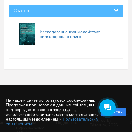
Статьи
Исследование взаимодействия
пилларарена с олиго...
На нашем сайте используются cookie-файлы.
Продолжая пользоваться данным сайтом, вы
подтверждаете свое согласие на
© rusjbpc.ru
Согласен
Политика
использование файлов cookie в соответствии с
защиты и
настоящим уведомлением и
Пользовательским
Powered by
ие
обработки
Поддержка
И
соглашением
.
Editorum,
2026
персональных