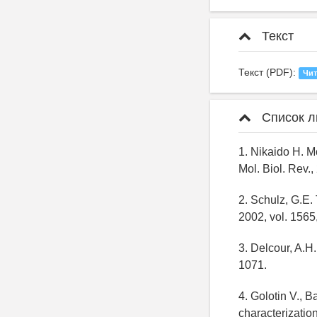
Текст
Текст (PDF):
Чит
Список л
1. Nikaido H. M
Mol. Biol. Rev.,
2. Schulz, G.E.
2002, vol. 1565
3. Delcour, A.H.
1071.
4. Golotin V., 
characterizatio