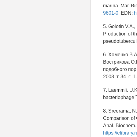
marina. Mar. Bi
9601-0
; EDN:
h
5. Golotin V.A.
Production of t
pseudotuberculo
6. Хоменко В.А
Вострикова О.
подобного пори
2008. т. 34. c. 
7. Laemmli, U.K
bacteriophage T
8. Sreerama, N.
Comparison of
Anal. Biochem. 
https://elibrar