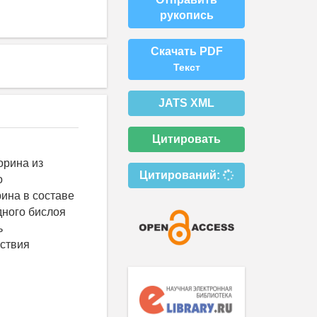
рукопись
Скачать PDF
Текст
JATS XML
Цитировать
орина из
Цитирований:
о
ина в составе
ного бислоя
ь
тствия