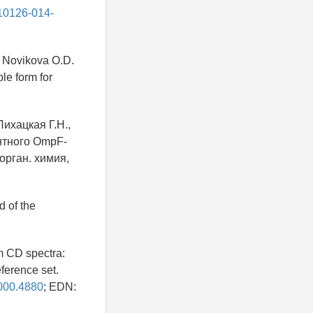
s10126-014-
, Novikova O.D.
le form for
Лихацкая Г.Н.,
нтного OmpF-
орган. химия,
d of the
m CD spectra:
erence set.
2000.4880
; EDN: