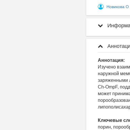
Новикова О
Информац
Аннотаци
Аннотация:
Изучено взаим
наружной мемб
заряженными л
Ch-OmpF, подд
может приним
порообразован
липополисаха
Ключевые сл
порин, порооб