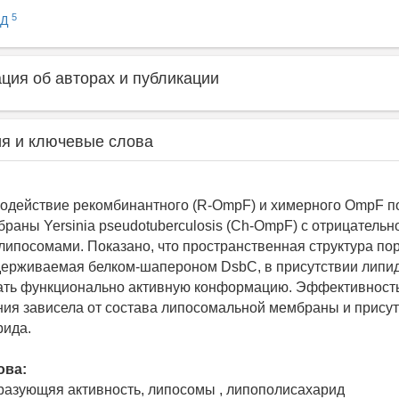
5
 Д
ия об авторах и публикации
я и ключевые слова
одействие рекомбинантного (R-OmpF) и химерного OmpF п
раны Yersinia pseudotuberculosis (Ch-OmpF) с отрицательн
ипосомами. Показано, что пространственная структура пор
ерживаемая белком-шапероном DsbC, в присутствии липид
ать функционально активную конформацию. Эффективност
ия зависела от состава липосомальной мембраны и прису
рида.
ова:
разующяя активность, липосомы , липополисахарид