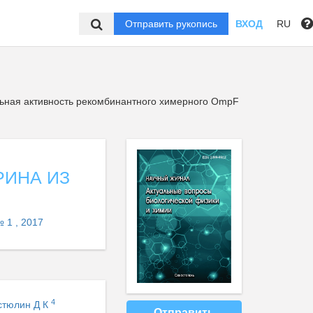
Отправить рукопись
ВХОД
RU
ная активность рекомбинантного химерного ОmpF
РИНА ИЗ
 1 , 2017
4
стюлин Д К
Отправить