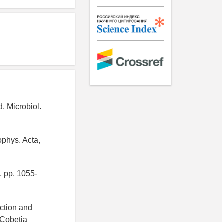
. Microbiol.
ophys. Acta,
, pp. 1055-
ction and
 Cobetia