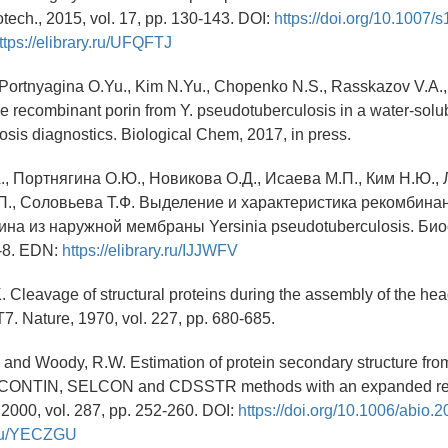
otech., 2015, vol. 17, pp. 130-143. DOI:
https://doi.org/10.1007/
ttps://elibrary.ru/UFQFTJ
, Portnyagina O.Yu., Kim N.Yu., Chopenko N.S., Rasskazov V.A.
he recombinant porin from Y. pseudotuberculosis in a water-solub
sis diagnostics. Biological Chem, 2017, in press.
., Портнягина О.Ю., Новикова О.Д., Исаева М.П., Ким Н.Ю., 
П., Соловьева Т.Ф. Выделение и характеристика рекомбина
на из наружной мембраны Yersinia pseudotuberculosis. Био
1-8. EDN:
https://elibrary.ru/IJJWFV
. Cleavage of structural proteins during the assembly of the hea
7. Nature, 1970, vol. 227, pp. 680-685.
 and Woody, R.W. Estimation of protein secondary structure fro
 CONTIN, SELCON and CDSSTR methods with an expanded ref
2000, vol. 287, pp. 252-260. DOI:
https://doi.org/10.1006/abio.
y.ru/YECZGU