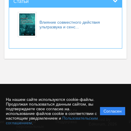
Статьи
Влияние совместного действия
ультразвука и сенс...
На нашем сайте используются cookie-файлы.
Продолжая пользоваться данным сайтом, вы
подтверждаете свое согласие на
© rusjbpc.ru
Согласен
Политика
использование файлов cookie в соответствии с
защиты и
настоящим уведомлением и
Пользовательским
Powered by
ие
обработки
Поддержка
И
соглашением
.
Editorum,
2026
персональных