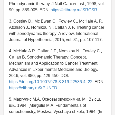
Photodynamic therapy. J Natl Cancer Inst., 1998, vol.
90, pp. 889-905. EDN:
https://elibrary.ru/ISRGSR
3. Costley D., Mc Ewan C., Fowley C., McHale A. P.,
Atchison J., Nomikou N., Callan J. F. Treating cancer
with sonodynamic therapy: A review. International
Journal of Hyperthermia, 2015, vol. 31, pp. 107-117.
4. McHale A.P., Callan J.F., Nomikou N., Fowley C.,
Callan B. Sonodynamic Therapy: Concept,
Mechanism and Application to Cancer Treatment.
Advances in Experimental Medicine and Biology,
2016, vol. 880, pp. 429-450. DOI:
https://doi.org/10.1007/978-3-319-22536-4_22
; EDN:
https://elibrary.ru/XPUNFD
5. Маргулис М.А. Основы звукохимии, М.: Высш.
шк., 1984. [Margulis M.A. Fundamentals of
sonochemistry, Moskva, Vysshaya shkola, 1984. (In