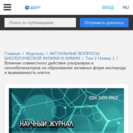
ВХОД
RU
Отправить рукопись
Главная
Журналы
АКТУАЛЬНЫЕ ВОПРОСЫ
/
/
БИОЛОГИЧЕСКОЙ ФИЗИКИ И ХИМИИ
Том 2 Номер 1
/
/
Влияние совместного действия ультразвука и
сенсибилизаторов на образование активных форм кислорода
и выживаемость клеток