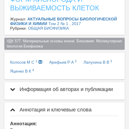
ВЫЖИВАЕМОСТЬ КЛЕТОК
Журнал:
АКТУАЛЬНЫЕ ВОПРОСЫ БИОЛОГИЧЕСКОЙ
ФИЗИКИ И ХИМИИ
Том 2 № 1 , 2017
Рубрики:
ОБЩАЯ БИОФИЗИКА
УДК 577  Материальные основы жизни. Биохимия. Молекулярная 
биология.Биофизика  
1
2
3
Колосов М С
Арефьев Р А
Лапухина В В
4
Яценко В К
Информация об авторах и публикации
Аннотация и ключевые слова
Аннотация: