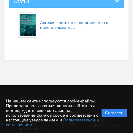
Статьи
Адгезия клеток микроорганизмов к
нанопленкам ка...
На нашем сайте используются cookie-файлы.
Продолжая пользоваться данным сайтом, вы
подтверждаете свое согласие на
© rusjbpc.ru
Согласен
Политика
использование файлов cookie в соответствии с
защиты и
настоящим уведомлением и
Пользовательским
Powered by
ие
обработки
Поддержка
И
соглашением
.
Editorum,
2026
персональных