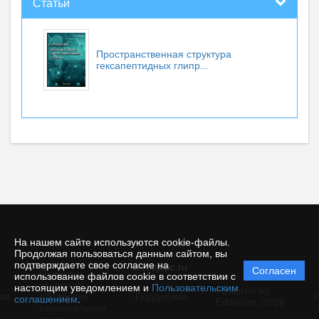
Статьи
Пространственная структура
гексапептидных глипр...
На нашем сайте используются cookie-файлы.
Продолжая пользоваться данным сайтом, вы
подтверждаете свое согласие на
© rusjbpc.ru
Согласен
Политика
использование файлов cookie в соответствии с
защиты и
настоящим уведомлением и
Пользовательским
Powered by
ие
обработки
Поддержка
И
соглашением
.
Editorum,
2026
персональных