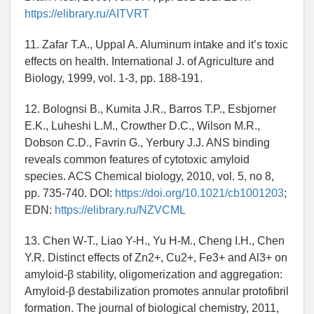
https://elibrary.ru/AITVRT
11. Zafar T.A., Uppal A. Aluminum intake and it’s toxic
effects on health. International J. of Agriculture and
Biology, 1999, vol. 1-3, pp. 188-191.
12. Bolognsi B., Kumita J.R., Barros T.P., Esbjorner
E.K., Luheshi L.M., Crowther D.C., Wilson M.R.,
Dobson C.D., Favrin G., Yerbury J.J. ANS binding
reveals common features of cytotoxic amyloid
species. ACS Chemical biology, 2010, vol. 5, no 8,
pp. 735-740. DOI:
https://doi.org/10.1021/cb1001203
;
EDN:
https://elibrary.ru/NZVCML
13. Chen W-T., Liao Y-H., Yu H-M., Cheng I.H., Chen
Y.R. Distinct effects of Zn2+, Cu2+, Fe3+ and Al3+ on
amyloid-β stability, oligomerization and aggregation:
Amyloid-β destabilization promotes annular protofibril
formation. The journal of biological chemistry, 2011,