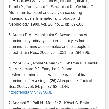
4. Hosokawa S., Nishitani H., Nishio T., Imai T.,
Tomita Y., Tomoyoshi T., Sawanishi K., Yoshida O.
Aluminum transport and Dialysance during
Haemodialysis. International Urology and
Nephrology, 1988, vol. 20, no. 1, pp. 89-100.
5. Aremu D.A., Meshitsuka S. Accumulation of
aluminum by primary cultured astrocytes from
aluminum amino acid complex and its apoptotic
effect. Brain Res., 2005, vol. 1031, pp. 284-296.
6. Yokel R.A., Rhineheimer S.S., Sharma P., Elmore
D., McNamara P.J. Entry, half-life and
desferrioxamine-accelerated clearance of brain
aluminum after a single (26) Al exposure. Toxicol.
Sci., 2001, vol. 64, pp. 77-82. EDN:
https://elibrary.ru/IWNGJL
7. Andrási E., Páli N., Molnár Z., Kösel S. Brain
aluminum, magnesium and phosphorus contents of