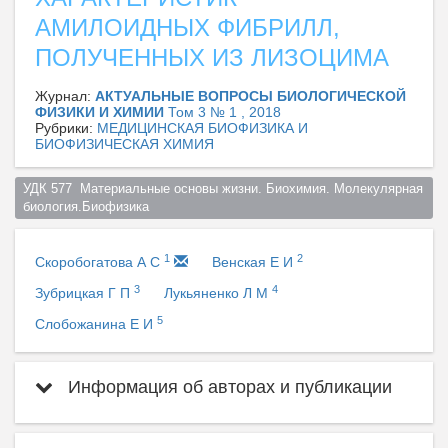
АМИЛОИДНЫХ ФИБРИЛЛ,
ПОЛУЧЕННЫХ ИЗ ЛИЗОЦИМА
Журнал:
АКТУАЛЬНЫЕ ВОПРОСЫ БИОЛОГИЧЕСКОЙ
ФИЗИКИ И ХИМИИ
Том 3 № 1 , 2018
Рубрики:
МЕДИЦИНСКАЯ БИОФИЗИКА И
БИОФИЗИЧЕСКАЯ ХИМИЯ
УДК 577  Материальные основы жизни. Биохимия. Молекулярная 
биология.Биофизика  
1
2
Скоробогатова А С
Венская Е И
3
4
Зубрицкая Г П
Лукьяненко Л М
5
Слобожанина Е И
Информация об авторах и публикации