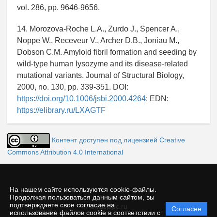
vol. 286, pp. 9646-9656.
14. Morozova-Roche L.A., Zurdo J., Spencer A.,
Noppe W., Receveur V., Archer D.B., Joniau M.,
Dobson C.M. Amyloid fibril formation and seeding by
wild-type human lysozyme and its disease-related
mutational variants. Journal of Structural Biology,
2000, no. 130, pp. 339-351. DOI:
https://doi.org/10.1006/jsbi.2000.4264
; EDN:
https://elibrary.ru/LXAGTF
Контент доступен под лицензией Creative
Commons Attribution 4.0 International
На нашем сайте используются cookie-файлы.
Продолжая пользоваться данным сайтом, вы
подтверждаете свое согласие на
© rusjbpc.ru
Согласен
Политика
использование файлов cookie в соответствии с