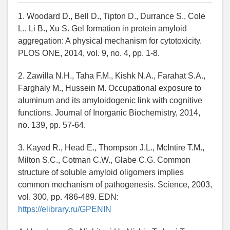
1. Woodard D., Bell D., Tipton D., Durrance S., Cole
L., Li B., Xu S. Gel formation in protein amyloid
aggregation: A physical mechanism for cytotoxicity.
PLOS ONE, 2014, vol. 9, no. 4, pp. 1-8.
2. Zawilla N.H., Taha F.M., Kishk N.A., Farahat S.A.,
Farghaly M., Hussein M. Occupational exposure to
aluminum and its amyloidogenic link with cognitive
functions. Journal of Inorganic Biochemistry, 2014,
no. 139, pp. 57-64.
3. Kayed R., Head E., Thompson J.L., McIntire T.M.,
Milton S.C., Cotman C.W., Glabe C.G. Common
structure of soluble amyloid oligomers implies
common mechanism of pathogenesis. Science, 2003,
vol. 300, pp. 486-489. EDN:
https://elibrary.ru/GPENIN