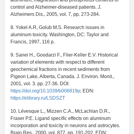
control and Alzheimer-diseased patients. J.
Alzheimers Dis., 2005, vol. 7, pp. 273-284.
8. Yokel A.R, Golub M.S. Research issues in
aluminum toxicity. Washington, DC: Taylor and
Francis, 1997, 116 p.
9. Sanei H., Goodarzi F., Flier-Keller E.V. Historical
variation of elements with respect to different
geochemical fractions in recent sediments from
Pigeon Lake, Alberta, Canada. J. Environ. Monit.,
2001, vol. 3. pp. 27-36. DOI:
https://doi.org/10.1039/b006819p
; EDN:
https://elibrary.ru/LSDSZT
10. Lévesque L., Mizzen C.A., McLachlan D.R.,
Fraser P.E. Ligand specific effects on aluminum
incorporation and toxicity in neurons and astrocytes.
Brain Res., 2000, vol. 877, pp. 191-202. EDN: