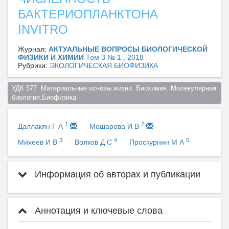
БАКТЕРИОПЛАНКТОНА
INVITRO
Журнал:
АКТУАЛЬНЫЕ ВОПРОСЫ БИОЛОГИЧЕСКОЙ
ФИЗИКИ И ХИМИИ
Том 3 № 1 , 2018
Рубрики:
ЭКОЛОГИЧЕСКАЯ БИОФИЗИКА
УДК 577  Материальные основы жизни. Биохимия. Молекулярная 
биология.Биофизика  
1
2
Даллакян Г А
Мошарова И В
3
4
5
Михеев И В
Волков Д С
Проскурнин М А
Информация об авторах и публикации
Аннотация и ключевые слова