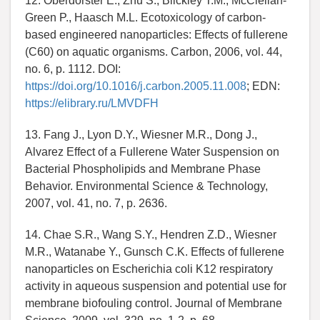
12. Oberdörster E., Zhu S., Blickley T.M., McClellan-
Green P., Haasch M.L. Ecotoxicology of carbon-
based engineered nanoparticles: Effects of fullerene
(C60) on aquatic organisms. Carbon, 2006, vol. 44,
no. 6, p. 1112. DOI:
https://doi.org/10.1016/j.carbon.2005.11.008
; EDN:
https://elibrary.ru/LMVDFH
13. Fang J., Lyon D.Y., Wiesner M.R., Dong J.,
Alvarez Effect of a Fullerene Water Suspension on
Bacterial Phospholipids and Membrane Phase
Behavior. Environmental Science & Technology,
2007, vol. 41, no. 7, p. 2636.
14. Chae S.R., Wang S.Y., Hendren Z.D., Wiesner
M.R., Watanabe Y., Gunsch C.K. Effects of fullerene
nanoparticles on Escherichia coli K12 respiratory
activity in aqueous suspension and potential use for
membrane biofouling control. Journal of Membrane