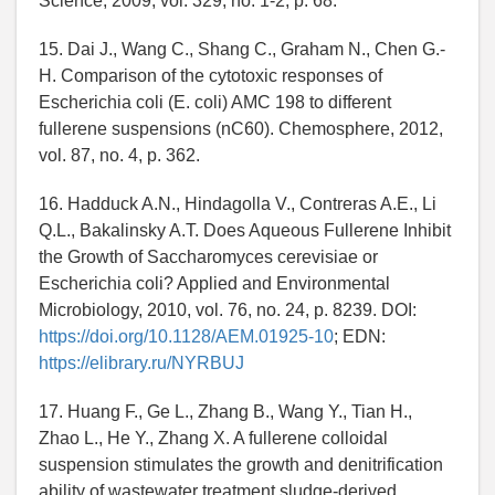
Science, 2009, vol. 329, no. 1-2, p. 68.
15. Dai J., Wang C., Shang C., Graham N., Chen G.-
H. Comparison of the cytotoxic responses of
Escherichia coli (E. coli) AMC 198 to different
fullerene suspensions (nC60). Chemosphere, 2012,
vol. 87, no. 4, p. 362.
16. Hadduck A.N., Hindagolla V., Contreras A.E., Li
Q.L., Bakalinsky A.T. Does Aqueous Fullerene Inhibit
the Growth of Saccharomyces cerevisiae or
Escherichia coli? Applied and Environmental
Microbiology, 2010, vol. 76, no. 24, p. 8239. DOI:
https://doi.org/10.1128/AEM.01925-10
; EDN:
https://elibrary.ru/NYRBUJ
17. Huang F., Ge L., Zhang B., Wang Y., Tian H.,
Zhao L., He Y., Zhang X. A fullerene colloidal
suspension stimulates the growth and denitrification
ability of wastewater treatment sludge-derived