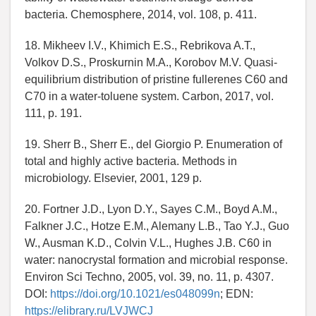
bacteria. Chemosphere, 2014, vol. 108, p. 411.
18. Mikheev I.V., Khimich E.S., Rebrikova A.T.,
Volkov D.S., Proskurnin M.A., Korobov M.V. Quasi-
equilibrium distribution of pristine fullerenes C60 and
C70 in a water-toluene system. Carbon, 2017, vol.
111, p. 191.
19. Sherr B., Sherr E., del Giorgio P. Enumeration of
total and highly active bacteria. Methods in
microbiology. Elsevier, 2001, 129 p.
20. Fortner J.D., Lyon D.Y., Sayes C.M., Boyd A.M.,
Falkner J.C., Hotze E.M., Alemany L.B., Tao Y.J., Guo
W., Ausman K.D., Colvin V.L., Hughes J.B. C60 in
water: nanocrystal formation and microbial response.
Environ Sci Techno, 2005, vol. 39, no. 11, p. 4307.
DOI:
https://doi.org/10.1021/es048099n
; EDN:
https://elibrary.ru/LVJWCJ