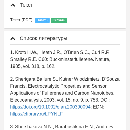
Текст
Текст (PDF):
Читать
Скачать
Список литературы
1. Kroto H.W., Heath J.R., O'Brien S.C., Curl R.F.,
Smalley R.E. C60: Buckminsterfullerene. Nature,
1985, vol. 318, p. 162.
2. Sherigara Bailure S., Kutner Wlodzimierz, D'Souza
Francis. Electrocatalytic Properties and Sensor
Applications of Fullerenes and Carbon Nanotubes.
Electroanalysis, 2003, vol. 15, no. 9, p. 753. DOI:
https://doi.org/10.1002/elan.200390094
; EDN:
https://elibrary.ru/LPYNLF
3. Shershakova N.N., Baraboshkina E.N., Andreev