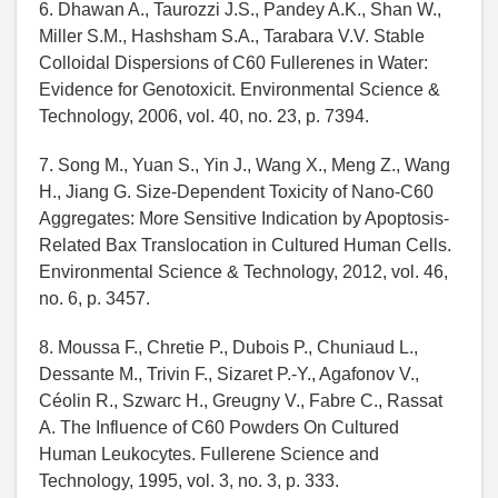
6. Dhawan A., Taurozzi J.S., Pandey A.K., Shan W.,
Miller S.M., Hashsham S.A., Tarabara V.V. Stable
Colloidal Dispersions of C60 Fullerenes in Water:
Evidence for Genotoxicit. Environmental Science &
Technology, 2006, vol. 40, no. 23, p. 7394.
7. Song M., Yuan S., Yin J., Wang X., Meng Z., Wang
H., Jiang G. Size-Dependent Toxicity of Nano-C60
Aggregates: More Sensitive Indication by Apoptosis-
Related Bax Translocation in Cultured Human Cells.
Environmental Science & Technology, 2012, vol. 46,
no. 6, p. 3457.
8. Moussa F., Chretie P., Dubois P., Chuniaud L.,
Dessante M., Trivin F., Sizaret P.-Y., Agafonov V.,
Céolin R., Szwarc H., Greugny V., Fabre C., Rassat
A. The Influence of C60 Powders On Cultured
Human Leukocytes. Fullerene Science and
Technology, 1995, vol. 3, no. 3, p. 333.