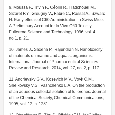
9. Moussa F., Trivin F., Céolin R., Hadchouel M.,
Sizaret P.Y., Greugny V., Fabre C., Rassat A., Szwarc
H. Early effects of C60 Administration in Swiss Mice:
A Preliminary Account for In Vivo C60 Toxicity.
Fullerene Science and Technology, 1996, vol. 4,
no.1, p. 21.
10. James J., Saxena P., Rajendran N. Nanotoxicity
of materials on marine and aquatic organisms.
International Journal of Pharmaceutical Sciences
Review and Research, 2014, vol. 27, no. 2, p. 117.
11. Andrievsky G.V., Kosevich M.V., Vovk O.M.,
Shelkovsky V.S., Vashchenko L.A. On the production
of an aqueous colloidal solution of fullerenes. Journal
of the Chemical Society, Chemical Communications,
1995, vol. 12, p. 1281.