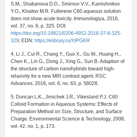
S.M., Shabanova D.D., Smirnov V.V., Kamishnikov
Y.O., Khaitov M.R. Fullerene C60 aqueous solution
does not show acute toxicity. Immunologiya, 2016,
vol. 37, no. 6, p. 325. DOI:
https://doi.org/10.18821/0206-4952-2016-37-6-325-
329
; EDN:
https://elibrary.ru/XIPGKR
4. Li J., Cui R., Chang Y., Guo X., Gu W., Huang H.,
Chen K., Lin G., Dong J., Xing G., Sun B. Adaption of
the structure of carbon nanohybrids toward high-
relaxivity for a new MRI contrast agent. RSC
Advances, 2016, vol. 6, no. 63, p. 58028.
5. Duncan L.K., Jinschek J.R., Vikesland P.J. C60
Colloid Formation in Aqueous Systems: Effects of
Preparation Method on Size, Structure, and Surface
Charge. Environmental Science & Technology, 2008,
vol. 42. no. 1, p. 173.