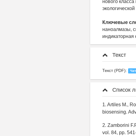
нового класса
экологической
Ключевые сл
наноалмазы, с
индикаторная 
Текст
Текст (PDF):
Чит
Список л
1. Artiles M., 
biosensing. Adv
2. Zamborini F.
vol. 84, pp. 54