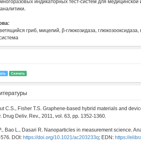
 многоразовых индикаторных тест-систем для медицинской 
 аналитики.
ова:
ветящийся гриб, мицелий, β-глюкозидаза, глюкозооксидаза, 
система
ать
Скачать
итературы
Rout C.S., Fisher T.S. Graphene-based hybrid materials and devic
. Drug Deliv. Rev., 2011, vol. 63, pp. 1352-1360.
P., Bao L., Dasari R. Nanoparticles in measurement science. An
1-576. DOI:
https://doi.org/10.1021/ac203233q
; EDN:
https://elib