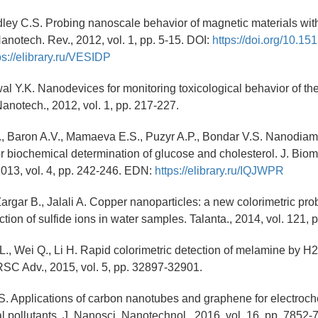
adley C.S. Probing nanoscale behavior of magnetic materials with
anotech. Rev., 2012, vol. 1, pp. 5-15. DOI:
https://doi.org/10.15
ps://elibrary.ru/VESIDP
wal Y.K. Nanodevices for monitoring toxicological behavior of th
anotech., 2012, vol. 1, pp. 217-227.
., Baron A.V., Mamaeva E.S., Puzyr A.P., Bondar V.S. Nanodi
or biochemical determination of glucose and cholesterol. J. Biom
013, vol. 4, pp. 242-246. EDN:
https://elibrary.ru/IQJWPR
argar B., Jalali A. Copper nanoparticles: a new colorimetric prob
tion of sulfide ions in water samples. Talanta., 2014, vol. 121, 
 L., Wei Q., Li H. Rapid colorimetric detection of melamine by 
RSC Adv., 2015, vol. 5, pp. 32897-32901.
S. Applications of carbon nanotubes and graphene for electroc
l pollutants. J. Nanosci. Nanotechnol., 2016, vol. 16, pp. 7852-