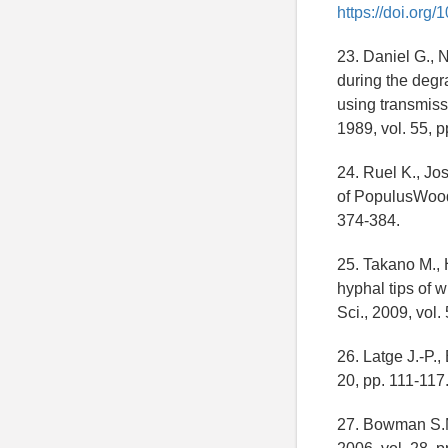
https://doi.or
23. Daniel G., N
during the deg
using transmiss
1989, vol. 55, 
24. Ruel K., Jo
of PopulusWood 
374-384.
25. Takano M., 
hyphal tips of 
Sci., 2009, vol.
26. Latge J.-P.,
20, pp. 111-117
27. Bowman S.M.