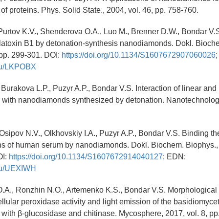
 of proteins. Phys. Solid State., 2004, vol. 46, pp. 758-760.
 Purtov K.V., Shenderova O.A., Luo M., Brenner D.W., Bondar V.
flatoxin B1 by detonation-synthesis nanodiamonds. Dokl. Bioch
 pp. 299-301. DOI:
https://doi.org/10.1134/S1607672907060026
y.ru/LKPOBX
 Burakova L.P., Puzyr A.P., Bondar V.S. Interaction of linear and 
with nanodiamonds synthesized by detonation. Nanotechnology,
 Osipov N.V., Olkhovskiy I.A., Puzyr A.P., Bondar V.S. Binding th
s of human serum by nanodiamonds. Dokl. Biochem. Biophys., 
OI:
https://doi.org/10.1134/S1607672914040127
; EDN:
y.ru/UEXIWH
.A., Ronzhin N.O., Artemenko K.S., Bondar V.S. Morphological 
ellular peroxidase activity and light emission of the basidiomycet
d with β-glucosidase and chitinase. Mycosphere, 2017, vol. 8, pp