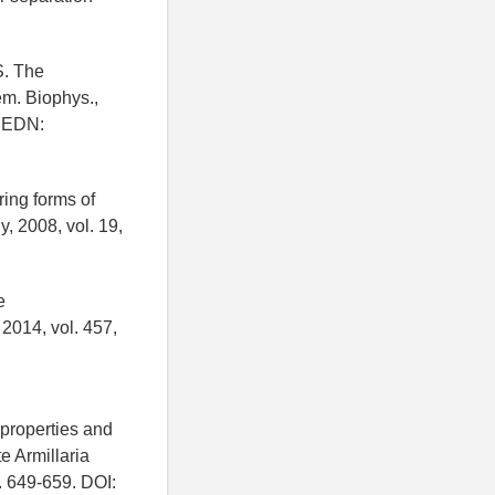
S. The
em. Biophys.,
; EDN:
ring forms of
 2008, vol. 19,
e
2014, vol. 457,
properties and
e Armillaria
. 649-659. DOI: