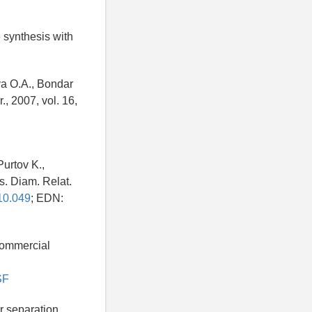
 synthesis with
ya O.A., Bondar
, 2007, vol. 16,
urtov K.,
s. Diam. Relat.
.10.049
; EDN:
 commercial
SF
r separation