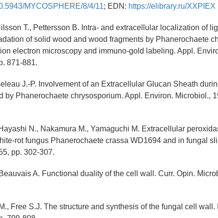
g/10.5943/MYCOSPHERE/8/4/11
; EDN:
https://elibrary.ru/XXPIEX
ilsson T., Pettersson B. Intra- and extracellular localization of l
radation of solid wood and wood fragments by Phanerochaete c
ion electron microscopy and immuno-gold labeling. Appl. Environ
pp. 871-881.
seleau J.-P. Involvement of an Extracellular Glucan Sheath duri
by Phanerochaete chrysosporium. Appl. Environ. Microbiol., 19
Hayashi N., Nakamura M., Yamaguchi M. Extracellular peroxidas
white-rot fungus Phanerochaete crassa WD1694 and in fungal sl
 55, pp. 302-307.
 Beauvais A. Functional duality of the cell wall. Curr. Opin. Microb
.
, Free S.J. The structure and synthesis of the fungal cell wall