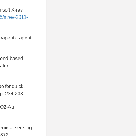
 soft X-ray
15/ntrev-2011-
erapeutic agent.
amond-based
ater.
e for quick,
pp. 234-238.
H2O2-Au
hemical sensing
7872.