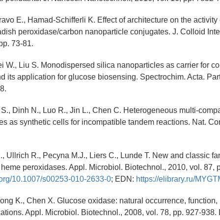
Bravo E., Hamad-Schifferli K. Effect of architecture on the activity
dish peroxidase/carbon nanoparticle conjugates. J. Colloid Inter
pp. 73-81.
i W., Liu S. Monodispersed silica nanoparticles as carrier for c
 its application for glucose biosensing. Spectrochim. Acta. Part
8.
 S., Dinh N., Luo R., Jin L., Chen C. Heterogeneous multi-comp
les as synthetic cells for incompatible tandem reactions. Nat. 
., Ullrich R., Pecyna M.J., Liers C., Lunde T. New and classic fa
 heme peroxidases. Appl. Microbiol. Biotechnol., 2010, vol. 87, 
i.org/10.1007/s00253-010-2633-0
; EDN:
https://elibrary.ru/MYG
ng K., Chen X. Glucose oxidase: natural occurrence, function, 
cations. Appl. Microbiol. Biotechnol., 2008, vol. 78, pp. 927-938.