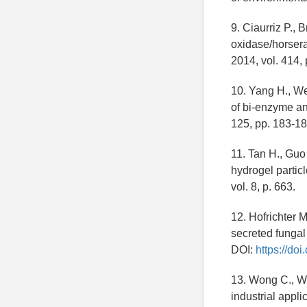
9. Ciaurriz P., 
oxidase/horsera
2014, vol. 414, 
10. Yang Н., We
of bi-enzyme and
125, pp. 183-18
11. Tan H., Guo
hydrogel partic
vol. 8, p. 663.
12. Hofrichter M
secreted fungal
DOI:
https://do
13. Wong C., Wo
industrial appli