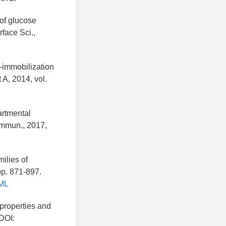
 of glucose
face Sci.,
o-immobilization
 A, 2014, vol.
artmental
Commun., 2017,
milies of
pp. 871-897.
TML
properties and
 DOI: