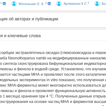
3
1
2
Артеменко К С
Бо
О
Могильная О. А.
ия об авторах и публикации
я и ключевые слова
орбции экстраклеточных оксидаз (глюкозооксидаза и перок
гриба Neonothopanus nambi на модифицированные наноалм
о синтеза сконструирована бифункциональная индикаторна
люкозы и фенола в водной среде. Установлено, что изуча
аются частицами МНА и проявляют после этого каталитиче
модельных экспериментах in vitro показано, что полученная
лекс МНА-ферменты) может многократно использоваться д
глюкозы и фенола и проявляет функциональную активность
до 1 месяца) хранения при 4 °С. Полученные данные откры
онструирования на основе частиц МНА и ферментов высши