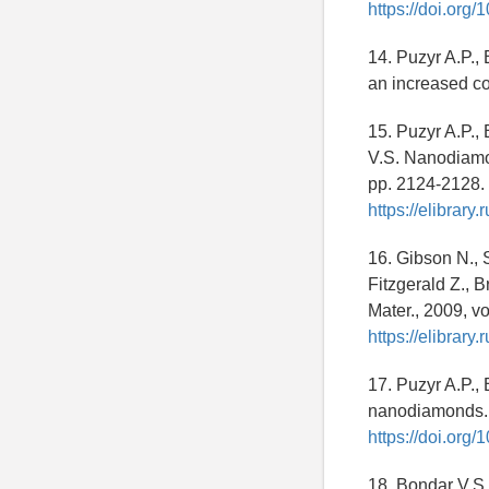
https://doi.org
14. Puzyr A.P.,
an increased col
15. Puzyr A.P.,
V.S. Nanodiamon
pp. 2124-2128.
https://elibrar
16. Gibson N., 
Fitzgerald Z., 
Mater., 2009, v
https://elibrary
17. Puzyr A.P.,
nanodiamonds. F
https://doi.or
18. Bondar V.S.