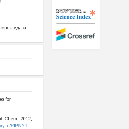
и
пероксидаза,
es for
al. Chem., 2012,
rary.ru/PIPNYT