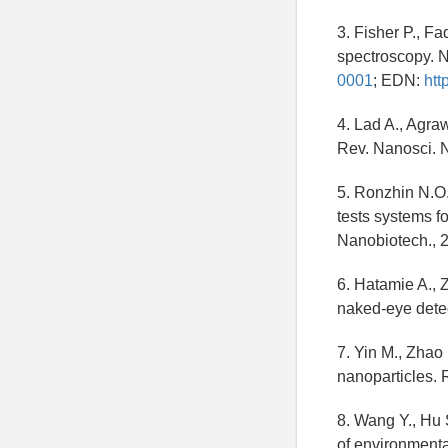
3. Fisher P., F
spectroscopy. N
0001
; EDN:
htt
4. Lad A., Agra
Rev. Nanosci. N
5. Ronzhin N.O
tests systems f
Nanobiotech., 2
6. Hatamie A., Z
naked-eye detec
7. Yin M., Zhao
nanoparticles. 
8. Wang Y., Hu 
of environmenta