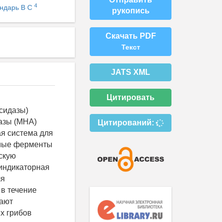
4
ндарь В С
рукопись
Скачать PDF
Текст
JATS XML
Цитировать
сидазы)
азы (МНА)
Цитирований:
я система для
емые ферменты
скую
 индикаторная
ля
 в течение
вают
х грибов