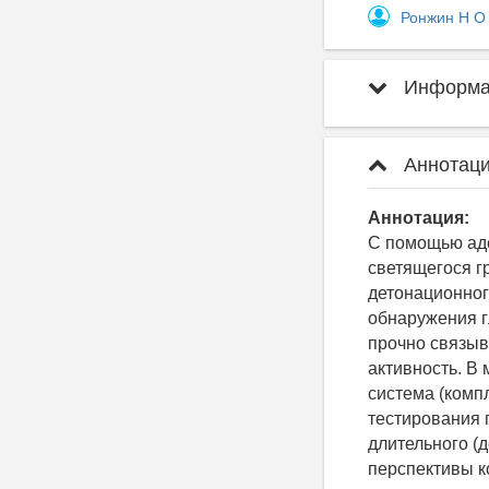
Ронжин Н 
Информац
Аннотаци
Аннотация:
С помощью адс
светящегося 
детонационног
обнаружения г
прочно связыв
активность. В 
система (комп
тестирования 
длительного (
перспективы к