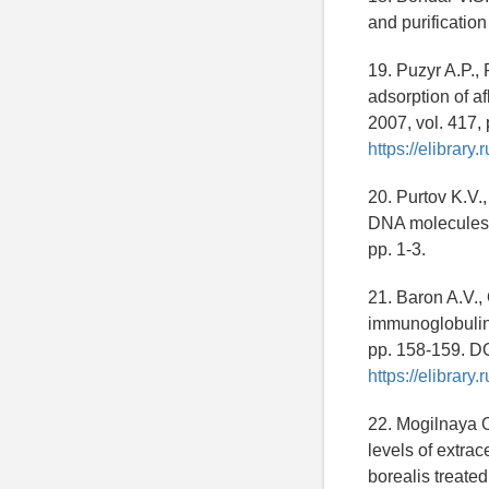
and purification
19. Puzyr A.P.,
adsorption of a
2007, vol. 417,
https://elibrar
20. Purtov K.V.,
DNA molecules 
pp. 1-3.
21. Baron A.V.,
immunoglobulin
pp. 158-159. D
https://elibrar
22. Mogilnaya O
levels of extrac
borealis treate