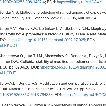
/10.1007/s00253-008-1407-4
; EDN:
https://elibrary.ru/MHOAXN
 Bondar V.S. Method of production of nanodiamonds of explosive
loidal stability. RU Patent no. 2252192, 2005, bull. no. 14.
 Baron A.V., Purtov K.V., Bortnikov E.V., Skobelev N.N., Mogilna
ds with novel properties: a biological study. Diam. Relat. Mater.
 DOI:
https://doi.org/10.1016/j.diamond.2007.07.025
; EDN:
y.ru/LKKCCT
Shenderova O., Luo T.J.M., Moseenkov S., Bondar V., Puzyr A., P
Brenner D.W. Colloidal stability of modified nanodiamond particle
ol. 18, pp. 620-626. DOI:
https://doi.org/10.1016/j.diamond.2008
.ru/LLQDJT
 Burov A.E., Bondar V.S. Modification and comparative study of
ull. Nanotub. Carb. Nanostruct., 2015, vol. 23, pp. 93-97. DOI:
g/10.1080/1536383X.2013.794338
; EDN:
https://elibrary.ru/UEGG
, Pozdnyakova I.O., Puzyr A.P. Applications of nanodiamonds fo