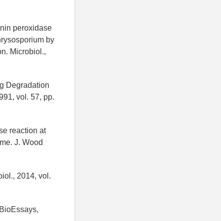
ignin peroxidase
hrysosporium by
. Microbiol.,
ng Degradation
91, vol. 57, pp.
e reaction at
ime. J. Wood
iol., 2014, vol.
. BioEssays,