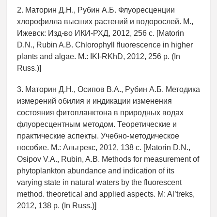
2. Маторин Д.Н., Рубин А.Б. Флуоресценции
хлорофилла высших растений и водорослей. М.,
Ижевск: Изд-во ИКИ-РХД, 2012, 256 с. [Matorin
D.N., Rubin A.B. Chlorophyll fluorescence in higher
plants and algae. M.: IKI-RKhD, 2012, 256 p. (In
Russ.)]
3. Маторин Д.Н., Осипов В.А., Рубин А.Б. Методика
измерений обилия и индикации изменения
состояния фитопланктона в природных водах
флуоресцентным методом. Теоретические и
практические аспекты. Учебно-методическое
пособие. М.: Альтрекс, 2012, 138 с. [Matorin D.N.,
Osipov V.A., Rubin, A.B. Methods for measurement of
phytoplankton abundance and indication of its
varying state in natural waters by the fluorescent
method. theoretical and applied aspects. M: Al’treks,
2012, 138 p. (In Russ.)]