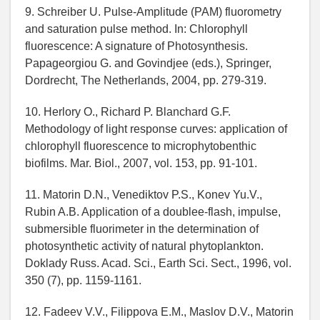
9. Schreiber U. Pulse-Amplitude (PAM) fluorometry
and saturation pulse method. In: Chlorophyll
fluorescence: A signature of Photosynthesis.
Papageorgiou G. and Govindjee (eds.), Springer,
Dordrecht, The Netherlands, 2004, pp. 279-319.
10. Herlory O., Richard P. Blanchard G.F.
Methodology of light response curves: application of
chlorophyll fluorescence to microphytobenthic
biofilms. Mar. Biol., 2007, vol. 153, pp. 91-101.
11. Matorin D.N., Venediktov P.S., Konev Yu.V.,
Rubin A.B. Application of a doublee-flash, impulse,
submersible fluorimeter in the determination of
photosynthetic activity of natural phytoplankton.
Doklady Russ. Acad. Sci., Earth Sci. Sect., 1996, vol.
350 (7), pp. 1159-1161.
12. Fadeev V.V., Filippova E.M., Maslov D.V., Matorin