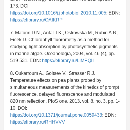
173. DOI:
https://doi.org/10.1016/j.jphotobiol.2010.11.005
; EDN:
https://elibrary.ru/OAIKRP
7. Matorin D.N., Antal T.K., Ostrowska M., Rubin A.B.,
Ficek D. Chlorophyll fluorometry as a method for
studying light absorption by photosynthetic pigments
in marine algae. Oceanologia, 2004, vol. 46 (4), pp.
519-531. EDN:
https://elibrary.ru/LIMPQH
8. Oukarroum A., Goltsev V., Strasser R.J.
Temperature effects on pea plants probed by
simultaneous measurements of the kinetics of prompt
fluorescence, delayed fluorescence and modulated
820 nm reflection. PloS one, 2013, vol. 8, no. 3, pp. 1-
10. DOI:
https://doi.org/10.1371/journal.pone.0059433
; EDN:
https://elibrary.ru/RHHVVV