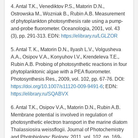
4. Antal T.K., Venediktov P.S., Matorin D.N.,
Ostrowska M., Wozniak B., Rubin A.B. Measurement
of phytoplankton photosynthesis rate using a pump-
and-probe fluorometer. Oceanologia, 2001, vol. 43
(3), pp. 291-313. EDN:
https://elibrary.ru/LGLZOR
5. Antal T. K., Matorin D.N., Ilyash L.V., Volgusheva
A.A., Osipov V.A., Konyuhov I.V., Krendeleva T.E.,
Rubin A.B. Probing of photosynthetic reactions in four
phytoplanktonic algae with a PEA fluorometer.
Photosynthesis Res., 2009, vol. 102, pp. 67-76. DOI:
https://doi.org/10.1007/s11120-009-9491-6
; EDN:
https://elibrary.ru/SQABVX
6. Antal T.K., Osipov V.A., Matorin D.N., Rubin A.B.
Membrane potential is involved in regulation of
photosynthetic electron transport in the marine diatom
Thalassiosira weissflogii. Journal of Photochemistry
and Photobiology: Biology, 2011, vol. 102, pp. 169-