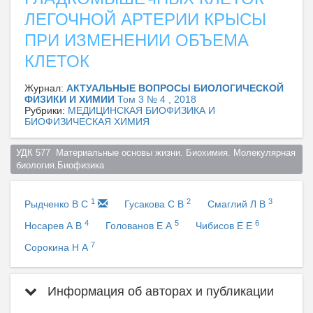
ЛЕГОЧНОЙ АРТЕРИИ КРЫСЫ
ПРИ ИЗМЕНЕНИИ ОБЪЕМА
КЛЕТОК
Журнал:
АКТУАЛЬНЫЕ ВОПРОСЫ БИОЛОГИЧЕСКОЙ
ФИЗИКИ И ХИМИИ
Том 3 № 4 , 2018
Рубрики:
МЕДИЦИНСКАЯ БИОФИЗИКА И
БИОФИЗИЧЕСКАЯ ХИМИЯ
УДК 577  Материальные основы жизни. Биохимия. Молекулярная 
биология.Биофизика  
1
2
3
Рыдченко В С
Гусакова С В
Смаглий Л В
4
5
6
Носарев А В
Голованов Е А
Чибисов Е Е
7
Сорокина Н А
Информация об авторах и публикации