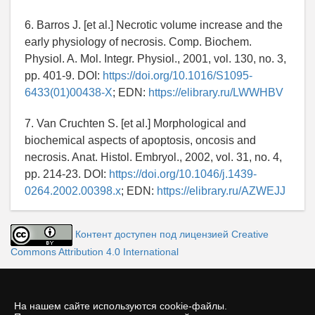
6. Barros J. [et al.] Necrotic volume increase and the
early physiology of necrosis. Comp. Biochem.
Physiol. A. Mol. Integr. Physiol., 2001, vol. 130, no. 3,
pp. 401-9. DOI:
https://doi.org/10.1016/S1095-
6433(01)00438-X
; EDN:
https://elibrary.ru/LWWHBV
7. Van Cruchten S. [et al.] Morphological and
biochemical aspects of apoptosis, oncosis and
necrosis. Anat. Histol. Embryol., 2002, vol. 31, no. 4,
pp. 214-23. DOI:
https://doi.org/10.1046/j.1439-
0264.2002.00398.x
; EDN:
https://elibrary.ru/AZWEJJ
Контент доступен под лицензией Creative
Commons Attribution 4.0 International
На нашем сайте используются cookie-файлы.