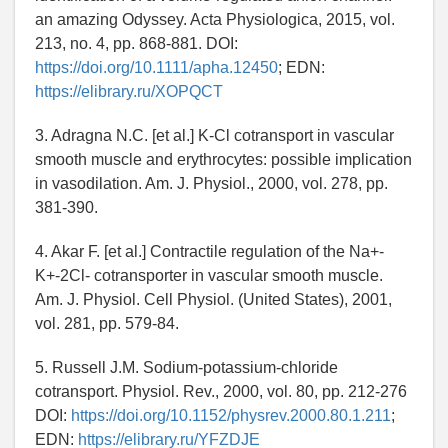
an amazing Odyssey. Acta Physiologica, 2015, vol.
213, no. 4, pp. 868-881. DOI:
https://doi.org/10.1111/apha.12450
; EDN:
https://elibrary.ru/XOPQCT
3. Adragna N.C. [et al.] K-Cl cotransport in vascular
smooth muscle and erythrocytes: possible implication
in vasodilation. Am. J. Physiol., 2000, vol. 278, pp.
381-390.
4. Akar F. [et al.] Contractile regulation of the Na+-
K+-2Cl- cotransporter in vascular smooth muscle.
Am. J. Physiol. Cell Physiol. (United States), 2001,
vol. 281, pp. 579-84.
5. Russell J.M. Sodium-potassium-chloride
cotransport. Physiol. Rev., 2000, vol. 80, pp. 212-276
DOI:
https://doi.org/10.1152/physrev.2000.80.1.211
;
EDN:
https://elibrary.ru/YFZDJE