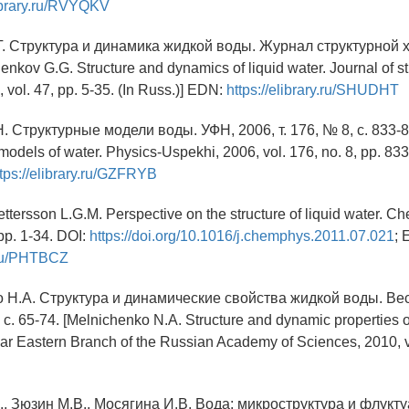
library.ru/RVYQKV
Г. Структура и динамика жидкой воды. Журнал структурной хи
lenkov G.G. Structure and dynamics of liquid water. Journal of st
 vol. 47, pp. 5-35. (In Russ.)] EDN:
https://elibrary.ru/SHUDHT
Н. Структурные модели воды. УФН, 2006, т. 176, № 8, с. 833-8
models of water. Physics-Uspekhi, 2006, vol. 176, no. 8, pp. 833
ttps://elibrary.ru/GZFRYB
ettersson L.G.M. Perspective on the structure of liquid water. C
 pp. 1-34. DOI:
https://doi.org/10.1016/j.chemphys.2011.07.021
; 
y.ru/PHTBCZ
о Н.А. Структура и динамические свойства жидкой воды. Ве
, с. 65-74. [Melnichenko N.A. Structure and dynamic properties of
 Far Eastern Branch of the Russian Academy of Sciences, 2010, vo
., Зюзин М.В., Мосягина И.В. Вода: микроструктура и флукт