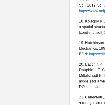
Sci., 2019, vol.
https://www.md
18. Kolegov K.S.
a spatial struct
[cond-mat.soft]
19. Hutchinson 
Mechanics, 1991
EDN:
https://e
20. Bacchin P., 
Dauphin´e F., G
Mittelstaedt E.
models for a wid
DOI:
https://doi
21. Савельев 
частиц в восх