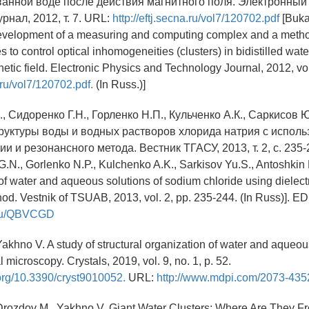
анной воде после действия магнитного поля. Электронный
рнал, 2012, т. 7. URL:
http://eftj.secna.ru/vol7/120702.pdf
[Bukat
Development of a measuring and computing complex and a metho
s to control optical inhomogeneities (clusters) in bidistilled water
netic field. Electronic Physics and Technology Journal, 2012, vo
a.ru/vol7/120702.pdf.
(In Russ.)]
., Сидоренко Г.Н., Горленко Н.П., Кульченко А.К., Саркисов 
труктуры воды и водных растворов хлорида натрия с испол
и и резонансного метода. Вестник ТГАСУ, 2013, т. 2, с. 235-2
 G.N., Gorlenko N.P., Kulchenko A.K., Sarkisov Yu.S., Antoshkin 
e of water and aqueous solutions of sodium chloride using dielec
d. Vestnik of TSUAB, 2013, vol. 2, pp. 235-244. (In Russ)]. E
y.ru/QBVCGD
Yakhno V. A study of structural organization of water and aqueou
 microscopy. Crystals, 2019, vol. 9, no. 1, p. 52.
.org/10.3390/cryst9010052.
URL:
http://www.mdpi.com/2073-4352
Drozdov M., Yakhno V. Giant Water Clusters: Where Are They Fro