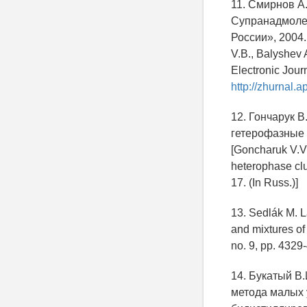
11. Смирнов А
Супранадмоле
России», 2004
V.B., Balyshev 
Electronic Jour
http://zhurnal.a
12. Гончарук В
гетерофазные к
[Goncharuk V.V.
heterophase clu
17. (In Russ.)]
13. Sedlák M. L
and mixtures of 
no. 9, pp. 4329
14. Букатый В
метода малых 