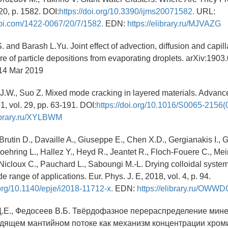
 20, p. 1582. DOI:
https://doi.org/10.3390/ijms20071582.
URL:
pi.com/1422-0067/20/7/1582.
EDN:
https://elibrary.ru/MJVAZG
 and Barash L.Yu. Joint effect of advection, diffusion and capill
ure of particle depositions from evaporating droplets. arXiv:190
 14 Mar 2019
J.W., Suo Z. Mixed mode cracking in layered materials. Advanc
, vol. 29, pp. 63-191. DOI:
https://doi.org/10.1016/S0065-2156(
library.ru/XYLBWM
Brutin D., Davaille A., Giuseppe E., Chen X.D., Gergianakis I., Gi
oehring L., Hallez Y., Heyd R., Jeantet R., Floch-Fouere C., Mei
, Nicloux C., Pauchard L., Saboungi M.-L. Drying colloidal syste
e range of applications. Eur. Phys. J. E, 2018, vol. 4, p. 94.
.org/10.1140/epje/i2018-11712-x.
EDN:
https://elibrary.ru/OWW
Д.Е., Федосеев В.Б. Твёрдофазное перераспределение мин
одящем мантийном потоке как механизм концентрации хром