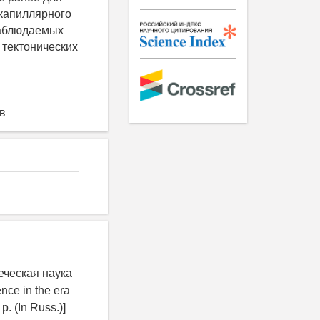
капиллярного
наблюдаемых
 тектонических
в
еческая наука
nce in the era
p. (In Russ.)]