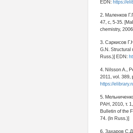
EDN:
https://e
2. Маленков Г.
47, с, 5-35. [Ma
chemistry, 2006,
3. Саркисов Г.
G.N. Structural 
Russ.)] EDN:
h
4. Nilsson A., P
2011, vol. 389,
https://elibrar
5. Мельниченк
РАН, 2010, т. 1
Bulletin of the
74. (In Russ.)]
6. Захаров С.Д