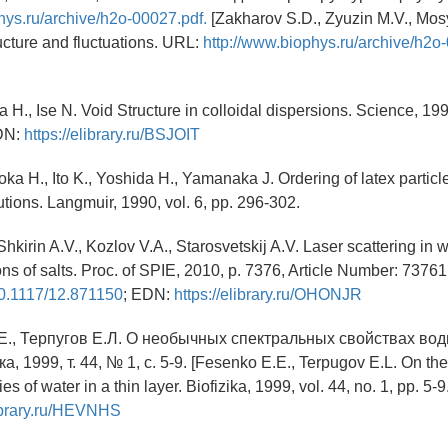
hys.ru/archive/h2o-00027.pdf.
[Zakharov S.D., Zyuzin M.V., Mosy
ucture and fluctuations. URL:
http://www.biophys.ru/archive/h2o
da H., Ise N. Void Structure in colloidal dispersions. Science, 199
EDN:
https://elibrary.ru/BSJOIT
oka H., Ito K., Yoshida H., Yamanaka J. Ordering of latex particl
utions. Langmuir, 1990, vol. 6, pp. 296-302.
Shkirin A.V., Kozlov V.A., Starosvetskij A.V. Laser scattering in 
ns of salts. Proc. of SPIE, 2010, p. 7376, Article Number: 7376
/10.1117/12.871150
; EDN:
https://elibrary.ru/OHONJR
.Е., Терпугов Е.Л. О необычных спектральных свойствах вод
, 1999, т. 44, № 1, с. 5-9. [Fesenko E.E., Terpugov E.L. On th
es of water in a thin layer. Biofizika, 1999, vol. 44, no. 1, pp. 5-9
library.ru/HEVNHS