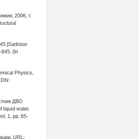
мии, 2006, т.
ructural
45 [Sarkisov
-845. (In
hemical Physics,
EDN:
стник ДВО
 liquid water.
l. 1, pp. 65-
уации. URL: