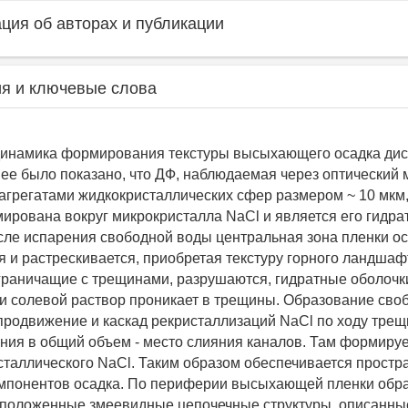
ия об авторах и публикации
я и ключевые слова
динамика формирования текстуры высыхающего осадка ди
нее было показано, что ДФ, наблюдаемая через оптический 
агрегатами жидкокристаллических сфер размером ~ 10 мкм,
ирована вокруг микрокристалла NaCl и является его гидра
сле испарения свободной воды центральная зона пленки о
 и растрескивается, приобретая текстуру горного ландшаф
раничащие с трещинами, разрушаются, гидратные оболочк
и солевой раствор проникает в трещины. Образование сво
продвижение и каскад рекристаллизаций NaCl по ходу трещ
ения в общий объем - место слияния каналов. Там формируе
сталлического NaCl. Таким образом обеспечивается простр
мпонентов осадка. По периферии высыхающей пленки обр
положенные змеевидные цепочечные структуры, описанны