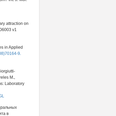
ary attraction on
3.06003 v1
es in Applied
08)70164-9.
orgiutti-
reles M.,
ms: Laboratory
DGL
еральных
ита в