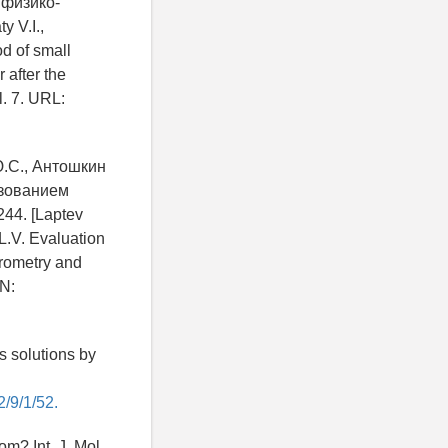
 физико-
y V.I.,
d of small
 after the
l. 7. URL:
Ю.С., Антошкин
ьзованием
44. [Laptev
L.V. Evaluation
trometry and
DN:
s solutions by
/9/1/52.
m? Int. J. Mol.