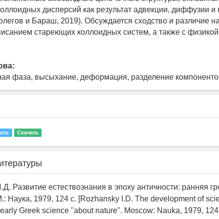
ллоидных дисперсий как результат адвекции, диффузии и 
олегов и Бараш, 2019). Обсуждается сходство и различие 
писанием стареющих коллоидных систем, а также с физикой
ова:
ная фаза, высыхание, деформация, разделение компоненто
ать
Скачать
итературы
.Д. Развитие естествознания в эпоху античности: ранняя гр
: Наука, 1979, 124 с. [Rozhansky I.D. The development of scie
he early Greek science "about nature". Moscow: Nauka, 1979, 124 