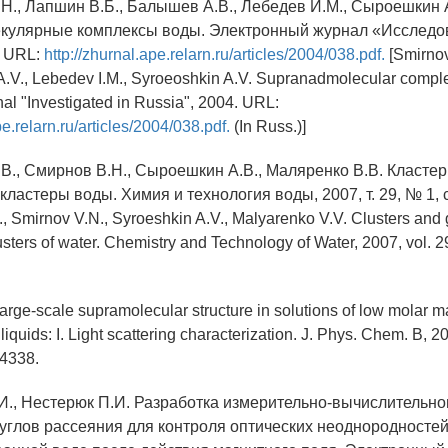
.Н., Лапшин В.Б., Балышев А.В., Лебедев И.М., Сыроешкин 
кулярные комплексы воды. Электронный журнал «Исследо
. URL:
http://zhurnal.ape.relarn.ru/articles/2004/038.pdf.
[Smirno
A.V., Lebedev I.M., Syroeoshkin A.V. Supranadmolecular comple
nal "Investigated in Russia", 2004. URL:
pe.relarn.ru/articles/2004/038.pdf.
(In Russ.)]
.В., Смирнов В.Н., Сыроешкин А.В., Маляренко В.В. Кластер
ластеры воды. Химия и технология воды, 2007, т. 29, № 1, с
, Smirnov V.N., Syroeshkin A.V., Malyarenko V.V. Clusters and 
sters of water. Chemistry and Technology of Water, 2007, vol. 29,
arge-scale supramolecular structure in solutions of low molar
liquids: I. Light scattering characterization. J. Phys. Chem. B, 20
-4338.
.И., Нестерюк П.И. Разработка измерительно-вычислительно
углов рассеяния для контроля оптических неоднородностей 