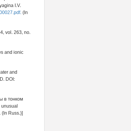
agina I.V.
-00027.pdf.
(In
4, vol. 263, no.
es and ionic
water and
1D. DOI:
ы в тонком
e unusual
. (In Russ.)]