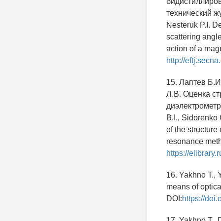
бидистиллиров
технический жу
Nesteruk P.I. 
scattering angle
action of a mag
http://eftj.secn
15. Лаптев Б.И
Л.В. Оценка с
диэлектрометри
B.I., Sidorenko
of the structur
resonance metho
https://elibrar
16. Yakhno T., 
means of optical
DOI:
https://doi
17. Yakhno T., 