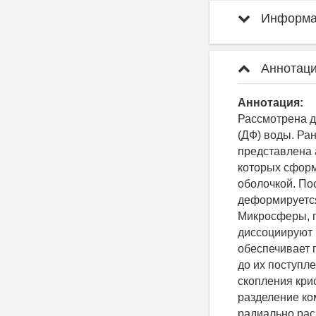
Информац
Аннотаци
Аннотация:
Рассмотрена 
(ДФ) воды. Ра
представлена 
которых сформ
оболочкой. По
деформируется
Микросферы, г
диссоциируют 
обеспечивает 
до их поступл
скопления кри
разделение ко
радиально рас