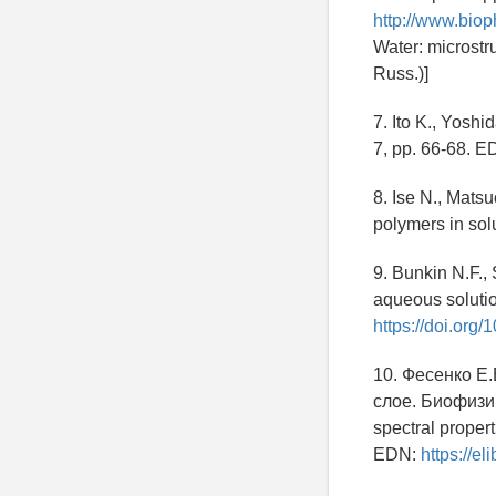
http://www.biop
Water: microstr
Russ.)]
7. Ito K., Yoshi
7, pp. 66-68. 
8. Ise N., Matsu
polymers in sol
9. Bunkin N.F., 
aqueous solutio
https://doi.org
10. Фесенко Е
слое. Биофизика
spectral properti
EDN:
https://e