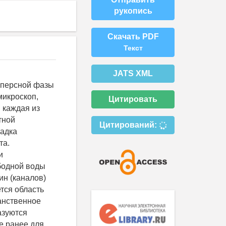
рукопись
Скачать PDF
Текст
JATS XML
сперсной фазы
микроскоп,
Цитировать
 каждая из
тной
Цитирований:
садка
та.
и
бодной воды
ин (каналов)
тся область
анственное
азуются
е ранее для