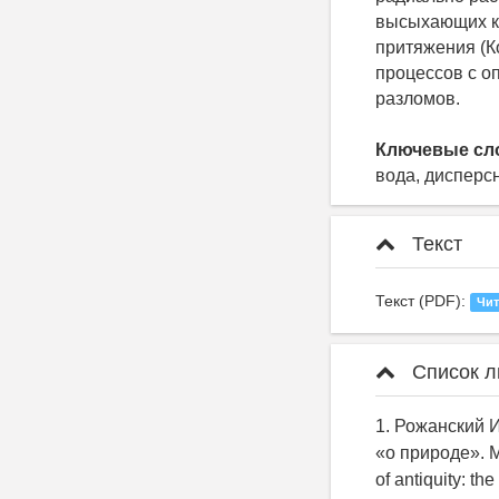
высыхающих ко
притяжения (К
процессов с о
разломов.
Ключевые сл
вода, дисперс
Текст
Текст (PDF):
Чит
Список л
1. Рожанский И
«о природе». М.
of antiquity: t