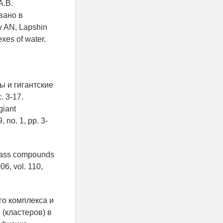
А.В.
вано в
v AN, Lapshin
xes of water.
ы и гигантские
. 3-17.
giant
 no. 1, pp. 3-
 mass compounds
06, vol. 110,
го комплекса и
(кластеров) в