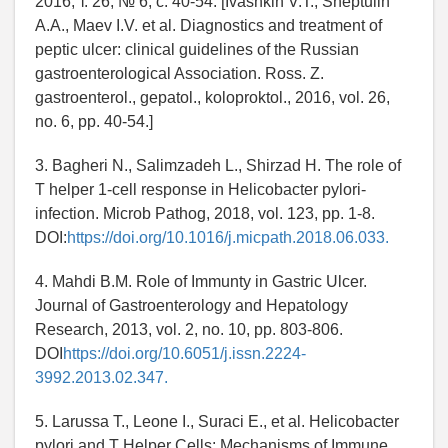
2016, т. 26, № 6, c. 40-54. [Ivashkin V.T., Sheptulin
A.A., Maev I.V. et al. Diagnostics and treatment of
peptic ulcer: clinical guidelines of the Russian
gastroenterological Association. Ross. Z.
gastroenterol., gepatol., koloproktol., 2016, vol. 26,
no. 6, pp. 40-54.]
3. Bagheri N., Salimzadeh L., Shirzad H. The role of
T helper 1-cell response in Helicobacter pylori-
infection. Microb Pathog, 2018, vol. 123, pp. 1-8.
DOI:
https://doi.org/10.1016/j.micpath.2018.06.033.
4. Mahdi B.M. Role of Immunty in Gastric Ulcer.
Journal of Gastroenterology and Hepatology
Research, 2013, vol. 2, no. 10, pp. 803-806.
DOI
https://doi.org/10.6051/j.issn.2224-
3992.2013.02.347.
5. Larussa T., Leone I., Suraci E., et al. Helicobacter
pylori and T Helper Cells: Mechanisms of Immune