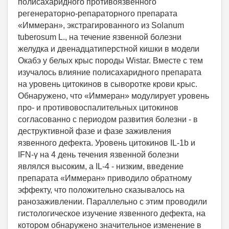
полисахаридного противоязвенного
регенераторно-репараторного препарата
«Иммеран», экстрагированного из Solanum
tuberosum L., на течение язвенной болезни
желудка и двенадцатиперстной кишки в модели
Окабэ у белых крыс породы Wistar. Вместе с тем
изучалось влияние полисахаридного препарата
на уровень цитокинов в сыворотке крови крыс.
Обнаружено, что «Иммеран» модулирует уровень
про- и противовоспалительных цитокинов
согласованно с периодом развития болезни - в
деструктивной фазе и фазе заживления
язвенного дефекта. Уровень цитокинов IL-1b и
IFN-γ на 4 день течения язвенной болезни
являлся высоким, а IL-4 - низким, введение
препарата «Иммеран» приводило обратному
эффекту, что положительно сказывалось на
ранозаживлении. Параллельно с этим проводили
гистологическое изучение язвенного дефекта, на
котором обнаружено значительное изменение в