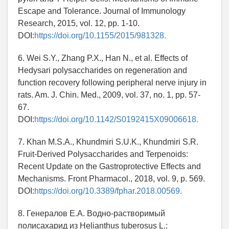
Escape and Tolerance. Journal of Immunology
Research, 2015, vol. 12, pp. 1-10.
DOI:
https://doi.org/10.1155/2015/981328.
6. Wei S.Y., Zhang P.X., Han N., et al. Effects of
Hedysari polysaccharides on regeneration and
function recovery following peripheral nerve injury in
rats. Am. J. Chin. Med., 2009, vol. 37, no. 1, pp. 57-
67.
DOI:
https://doi.org/10.1142/S0192415X09006618.
7. Khan M.S.A., Khundmiri S.U.K., Khundmiri S.R.
Fruit-Derived Polysaccharides and Terpenoids:
Recent Update on the Gastroprotective Effects and
Mechanisms. Front Pharmacol., 2018, vol. 9, p. 569.
DOI:
https://doi.org/10.3389/fphar.2018.00569.
8. Генералов Е.А. Водно-растворимый
полисахарид из Helianthus tuberosus L.: