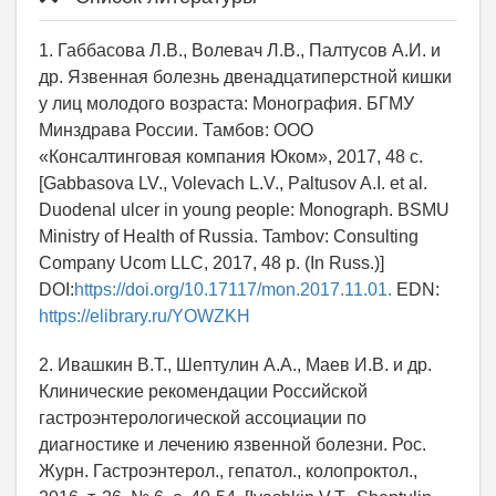
1. Габбасова Л.В., Волевач Л.В., Палтусов А.И. и
др. Язвенная болезнь двенадцатиперстной кишки
у лиц молодого возраста: Монография. БГМУ
Минздрава России. Тамбов: ООО
«Консалтинговая компания Юком», 2017, 48 с.
[Gabbasova LV., Volevach L.V., Paltusov A.I. et al.
Duodenal ulcer in young people: Monograph. BSMU
Ministry of Health of Russia. Tambov: Consulting
Company Ucom LLC, 2017, 48 p. (In Russ.)]
DOI:
https://doi.org/10.17117/mon.2017.11.01.
EDN:
https://elibrary.ru/YOWZKH
2. Ивашкин В.Т., Шептулин А.А., Маев И.В. и др.
Клинические рекомендации Российской
гастроэнтерологической ассоциации по
диагностике и лечению язвенной болезни. Рос.
Журн. Гастроэнтерол., гепатол., колопроктол.,