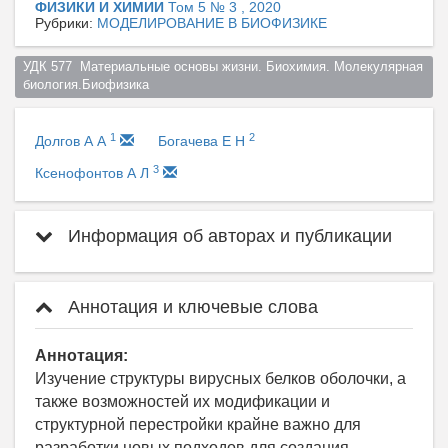
ФИЗИКИ И ХИМИИ
Том 5 № 3 , 2020
Рубрики:
МОДЕЛИРОВАНИЕ В БИОФИЗИКЕ
УДК 577  Материальные основы жизни. Биохимия. Молекулярная 
биология.Биофизика  
1
2
Долгов А А
Богачева Е Н
3
Ксенофонтов А Л
Информация об авторах и публикации
Аннотация и ключевые слова
Аннотация:
Изучение структуры вирусных белков оболочки, а
также возможностей их модификации и
структурной перестройки крайне важно для
разработки новых подходов для создания