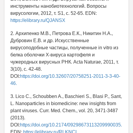
инструменты нанобиотехнологий. Вопросы
вирусологии, 2012, т. S1, с. 52-65. EDN:
https://elibrary.ru/QJANSX
2. Архипенко М.В., Петрова Е.К., Никитин Н.А.,
Дубровин Е.В. и др. Искусственные
вирусоподобные частицы, полученные in vitro из
белка оболочки Х-вируса картофеля и
чужеродных вирусных РНК. Acta Naturae, 2011, т.
3(10), с. 42-48.
DOI:
https://doi.org/10.32607/20758251-2011-3-3-40-
46.
3. Lico C., Schoubben A., Baschieri S., Blasi P., Sant,
L. Nanoparticles in biomedicine: new insights from
plant viruses. Curr. Med. Chem., vol. 20, 3471-3487
(2013).
DOI:
https://doi.org/10.2174/09298673113209990035.
EDN:
https://elibrary.ru/RLKNCL