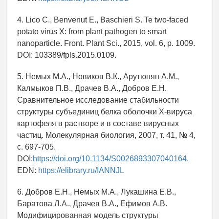
4. Lico C., Benvenut E., Baschieri S. Te two-faced
potato virus X: from plant pathogen to smart
nanoparticle. Front. Plant Sci., 2015, vol. 6, p. 1009.
DOI: 103389/fpls.2015.0109.
5. Немых М.А., Новиков В.К., Арутюнян А.М.,
Калмыков П.В., Драчев В.А., Добров Е.Н.
Сравнительное исследование стабильности
структуры субъединиц белка оболочки Х-вируса
картофеля в растворе и в составе вирусных
частиц. Молекулярная биология, 2007, т. 41, № 4,
с. 697-705.
DOI:
https://doi.org/10.1134/S0026893307040164.
EDN:
https://elibrary.ru/IANNJL
6. Добров Е.Н., Немых М.А., Лукашина Е.В.,
Баратова Л.А., Драчев В.А., Ефимов А.В.
Модифицированная модель структуры