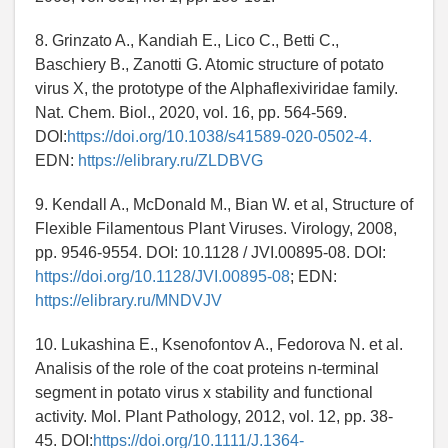
8. Grinzato A., Kandiah E., Lico C., Betti C.,
Baschiery B., Zanotti G. Atomic structure of potato
virus X, the prototype of the Alphaflexiviridae family.
Nat. Chem. Biol., 2020, vol. 16, pp. 564-569.
DOI:
https://doi.org/10.1038/s41589-020-0502-4.
EDN:
https://elibrary.ru/ZLDBVG
9. Kendall A., McDonald M., Bian W. et al, Structure of
Flexible Filamentous Plant Viruses. Virology, 2008,
pp. 9546-9554. DOI: 10.1128 / JVI.00895-08. DOI:
https://doi.org/10.1128/JVI.00895-08
; EDN:
https://elibrary.ru/MNDVJV
10. Lukashina E., Ksenofontov A., Fedorova N. et al.
Analisis of the role of the coat proteins n-terminal
segment in potato virus x stability and functional
activity. Mol. Plant Pathology, 2012, vol. 12, pp. 38-
45. DOI:
https://doi.org/10.1111/J.1364-