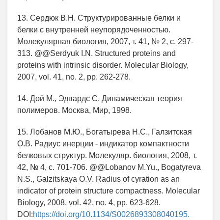
13. Сердюк В.Н. Структурированные белки и
белки с внутренней неупорядоченностью.
Молекулярная биология, 2007, т. 41, № 2, с. 297-
313. @@Serdyuk I.N. Structured proteins and
proteins with intrinsic disorder. Molecular Biology,
2007, vol. 41, no. 2, pp. 262-278.
14. Дой М., Эдвардс С. Динамическая теория
полимеров. Москва, Мир, 1998.
15. Лобанов М.Ю., Богатырева Н.С., Галзитская
О.В. Радиус инерции - индикатор компактности
белковых структур. Молекуляр. биология, 2008, т.
42, № 4, с. 701-706. @@Lobanov M.Yu., Bogatyreva
N.S., Galzitskaya O.V. Radius of cyration as an
indicator of protein structure compactness. Molecular
Biology, 2008, vol. 42, no. 4, pp. 623-628.
DOI:
https://doi.org/10.1134/S0026893308040195.