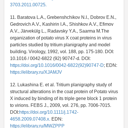
3703.2011.00725.
11. Baratova L.A., Grebenshchikov N.I., Dobrov E.N.,
Gedrovich A.V., Kashirin I.A., Shishkov A.V., Efimov
A.V., Järvekülg L., Radavsky Y.A., Saarma M.The
organization of potato virus X coat proteins in virus
particles studied by tritium planigraphy and model
building. Virology, 1992, vol. 188, pp. 175-180. DOI:
10.1016 / 0042-6822 (92) 90747-d. DOI:
https://doi.org/10.1016/0042-6822(92)90747-D
; EDN:
https://elibrary.ru/XJAMJV
12. Lukashina E. et al. Tritium planigraphy study of
structural alterations in the coat protein of Potato virus
X induced by binding of its triple gene block 1 protein
to virions. FEBS J., 2009, vol. 276, pp. 7006-7015.
DOI:
https://doi.org/10.1111/j.1742-
4658.2009.07408.x.
EDN:
https://elibrary.ru/MWZPPP