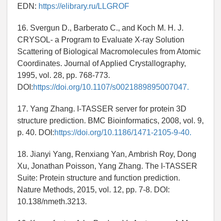
EDN:
https://elibrary.ru/LLGROF
16. Svergun D., Barberato C., and Koch M. H. J.
CRYSOL- a Program to Evaluate X-ray Solution
Scattering of Biological Macromolecules from Atomic
Coordinates. Journal of Applied Crystallography,
1995, vol. 28, pp. 768-773.
DOI:
https://doi.org/10.1107/s0021889895007047.
17. Yang Zhang. I-TASSER server for protein 3D
structure prediction. BMC Bioinformatics, 2008, vol. 9,
p. 40. DOI:
https://doi.org/10.1186/1471-2105-9-40.
18. Jianyi Yang, Renxiang Yan, Ambrish Roy, Dong
Xu, Jonathan Poisson, Yang Zhang. The I-TASSER
Suite: Protein structure and function prediction.
Nature Methods, 2015, vol. 12, pp. 7-8. DOI:
10.138/nmeth.3213.