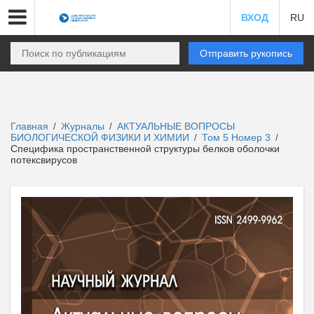
ВХОД
RU
Отправить рукопись
Главная
Журналы
АКТУАЛЬНЫЕ ВОПРОСЫ
/
/
БИОЛОГИЧЕСКОЙ ФИЗИКИ И ХИМИИ
Том 5 Номер 3
/
/
Специфика пространственной структуры белков оболочки
потексвирусов