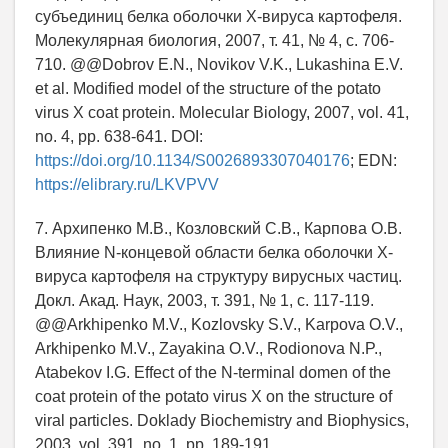
субъединиц белка оболочки Х-вируса картофеля.
Молекулярная биология, 2007, т. 41, № 4, с. 706-
710. @@Dobrov E.N., Novikov V.K., Lukashina E.V.
et al. Modified model of the structure of the potato
virus X coat protein. Molecular Biology, 2007, vol. 41,
no. 4, pp. 638-641. DOI:
https://doi.org/10.1134/S0026893307040176
; EDN:
https://elibrary.ru/LKVPVV
7. Архипенко М.В., Козловский С.В., Карпова О.В.
Влияние N-концевой области белка оболочки X-
вируса картофеля на структуру вирусных частиц.
Докл. Акад. Наук, 2003, т. 391, № 1, с. 117-119.
@@Arkhipenko M.V., Kozlovsky S.V., Karpova O.V.,
Arkhipenko M.V., Zayakina O.V., Rodionova N.P.,
Atabekov I.G. Effect of the N-terminal domen of the
coat protein of the potato virus X on the structure of
viral particles. Doklady Biochemistry and Biophysics,
2003, vol. 391, no. 1, pp. 189-191.