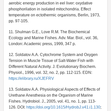
aerobic energy production in eel liver: oxydative
phosphorilation in isolated mitochondria. Effect
temperature on ectothermic organisms, Berlin, 1973,
pp. 97-105.
11. Shulman G.E., Love R.M. The Biochemical
Ecology and Marine Fishes. Adv. Mar. Biol., vol. 36,
London: Academic press, 1999, 347 p.
12. Soldatov A.A. Cytochrome System and Oxygen
Tension in Muscle Tissue of Salt-Water Fish with
Different Natural Activity. J. Evolutionary Biochem.
Physiol., 1996, vol. 32, no. 2, pp. 112-115. EDN:
https://elibrary.ru/XJEFRV
13. Soldatov A.A. Physiological Aspects of Effects of
Urethane Anesthesia on the Organism of Marine
Fishes. Hydrobiol. J., 2005, vol. 41, no. 1, pp. 113-
126. DOI:
https://doi.org/10.1615/HydrobJ.v41.i1.130
;