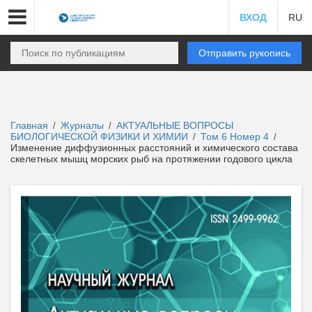
ВХОД
RU
Отправить рукопись
Главная
Журналы
АКТУАЛЬНЫЕ ВОПРОСЫ
/
/
БИОЛОГИЧЕСКОЙ ФИЗИКИ И ХИМИИ
Том 6 Номер 4
/
/
Изменение диффузионных расстояний и химического состава
скелетных мышц морских рыб на протяжении годового цикла