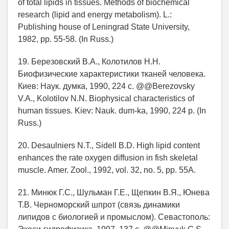
of total lipids in tissues. Methods of biochemical
research (lipid and energy metabolism). L.:
Publishing house of Leningrad State University,
1982, pp. 55-58. (In Russ.)
19. Березовский В.А., Колотилов Н.Н.
Биофизические характеристики тканей человека.
Киев: Наук. думка, 1990, 224 с. @@Berezovsky
V.A., Kolotilov N.N. Biophysical characteristics of
human tissues. Kiev: Nauk. dum-ka, 1990, 224 p. (In
Russ.)
20. Desaulniers N.T., Sidell B.D. High lipid content
enhances the rate oxygen diffusion in fish skeletal
muscle. Amer. Zool., 1992, vol. 32, no. 5, pp. 55A.
21. Минюк Г.С., Шульман Г.Е., Щепкин В.Я., Юнева
Т.В. Черноморский шпрот (связь динамики
липидов с биологией и промыслом). Севастополь: