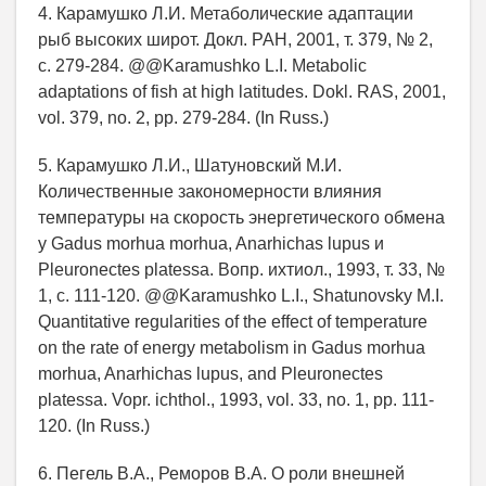
4. Карамушко Л.И. Метаболические адаптации
рыб высоких широт. Докл. РАН, 2001, т. 379, № 2,
с. 279-284. @@Karamushko L.I. Metabolic
adaptations of fish at high latitudes. Dokl. RAS, 2001,
vol. 379, no. 2, pp. 279-284. (In Russ.)
5. Карамушко Л.И., Шатуновский М.И.
Количественные закономерности влияния
температуры на скорость энергетического обмена
у Gadus morhua morhua, Anarhichas lupus и
Pleuronectes platessa. Вопр. ихтиол., 1993, т. 33, №
1, с. 111-120. @@Karamushko L.I., Shatunovsky M.I.
Quantitative regularities of the effect of temperature
on the rate of energy metabolism in Gadus morhua
morhua, Anarhichas lupus, and Pleuronectes
platessa. Vopr. ichthol., 1993, vol. 33, no. 1, pp. 111-
120. (In Russ.)
6. Пегель В.А., Реморов В.А. О роли внешней