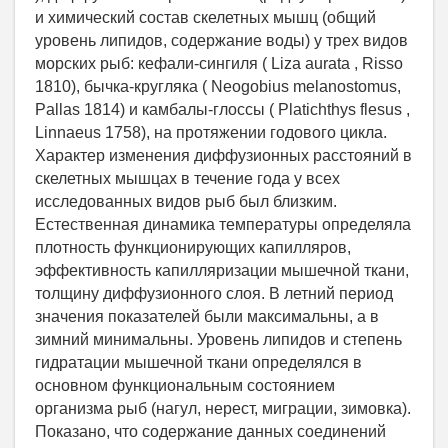
и химический состав скелетных мышц (общий
уровень липидов, содержание воды) у трех видов
морских рыб: кефали-сингиля ( Liza aurata , Risso
1810), бычка-кругляка ( Neogobius melanostomus,
Pallas 1814) и камбалы-глоссы ( Platichthys flesus ,
Linnaeus 1758), на протяжении годового цикла.
Характер изменения диффузионных расстояний в
скелетных мышцах в течение года у всех
исследованных видов рыб был близким.
Естественная динамика температуры определяла
плотность функционирующих капилляров,
эффективность капилляризации мышечной ткани,
толщину диффузионного слоя. В летний период
значения показателей были максимальны, а в
зимний минимальны. Уровень липидов и степень
гидратации мышечной ткани определялся в
основном функциональным состоянием
организма рыб (нагул, нерест, миграции, зимовка).
Показано, что содержание данных соединений