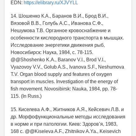
EDN:
https://elibrary.ru/XJVYLL
14. Шошенко К.А., Баранов В.И., Брод В.И.,
Вязовой В.В., Голубь А.С., Иванова С.Ф.,
Нешумова Т.В. Органное кровоснабжение и
особенности кислородного транспорта в мышцах.
Исследование энергетики движения рыб,
Новосибирск: Наука, 1984, с. 78-115.
@@Shoshenko K.A., Baranov V.I., Brod V.I.,
Vyazovoy V.V., Golub A.S., Ivanova S.F., Neshumova
T.V. Organ blood supply and features of oxygen
transport in muscles. Investigation of the energy of
fish movement. Novosibirsk: Nauka, 1984, pp. 78-
115. (In Russ.)
15. Киселева А.Ф., Житников А.Я., Кейсевич Л.В. и
др. Морфофункциональные методы исследования
в норме и при патологии. Киев: Здоров’я, 1983,
168 с. @@Kiseleva A.F., Zhitnikov A.Ya., Keisevich