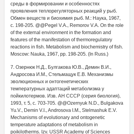
среды в формировании и особенностях
проявления теплорегуляторных реакций у рыб.
Обмен веществ и биохимия рыб. М.: Наука, 1967,
c. 198-205. @@Pegel V.A., Remorov V.A. On the role
of the external environment in the formation and
features of the manifestation of thermoregulatory
reactions in fish. Metabolism and biochemistry of fish.
Moscow: Nauka, 1967, pp. 198-205. (In Russ.)
7. Озернюк Н.Д., Булгакова Ю.В., Демин В.И.,
Андросова И.М., Стельмащук Е.В. Механизмы
эволюционных и онтогенетических
температурных адаптаций метаболизма у
пойкилотермов. Изв. АН СССР (серия биология),
1993, т. 5, с. 703-705. @@Ozernyuk N.D., Bulgakova
Yu.V., Demin V.I., Androsova I.M., Stelmashuk E.V.
Mechanisms of evolutionary and ontogenetic
temperature adaptations of metabolism in
poikilotherms. Izv. USSR Academy of Sciences