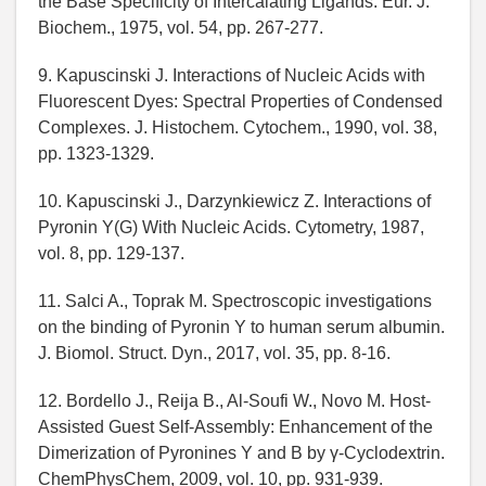
the Base Specificity of Intercalating Ligands. Eur. J.
Biochem., 1975, vol. 54, pp. 267-277.
9. Kapuscinski J. Interactions of Nucleic Acids with
Fluorescent Dyes: Spectral Properties of Condensed
Complexes. J. Histochem. Cytochem., 1990, vol. 38,
pp. 1323-1329.
10. Kapuscinski J., Darzynkiewicz Z. Interactions of
Pyronin Y(G) With Nucleic Acids. Cytometry, 1987,
vol. 8, pp. 129-137.
11. Salci A., Toprak M. Spectroscopic investigations
on the binding of Pyronin Y to human serum albumin.
J. Biomol. Struct. Dyn., 2017, vol. 35, pp. 8-16.
12. Bordello J., Reija B., Al-Soufi W., Novo M. Host-
Assisted Guest Self-Assembly: Enhancement of the
Dimerization of Pyronines Y and B by γ-Cyclodextrin.
ChemPhysChem, 2009, vol. 10, pp. 931-939.