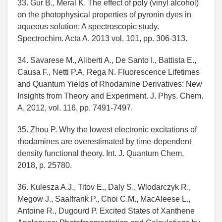
33. Gur B., Meral K. The effect of poly (vinyl alcohol)
on the photophysical properties of pyronin dyes in
aqueous solution: A spectroscopic study.
Spectrochim. Acta A, 2013 vol. 101, pp. 306-313.
34. Savarese M., Aliberti A., De Santo I., Battista E.,
Causa F., Netti P.A, Rega N. Fluorescence Lifetimes
and Quantum Yields of Rhodamine Derivatives: New
Insights from Theory and Experiment. J. Phys. Chem.
A, 2012, vol. 116, pp. 7491-7497.
35. Zhou P. Why the lowest electronic excitations of
rhodamines are overestimated by time-dependent
density functional theory. Int. J. Quantum Chem,
2018, p. 25780.
36. Kulesza A.J., Titov E., Daly S., Wlodarczyk R.,
Megow J., Saalfrank P., Choi C.M., MacAleese L.,
Antoine R., Dugourd P. Excited States of Xanthene