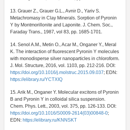
13. Grauer Z., Grauer G.L., Avnir D., Yariv S.
Metachromasy in Clay Minerals. Sorption of Pyronin
Y by Montmorillonite and Laponite. J. Chem. Soc.,
Faraday Trans., 1987, vol 83, pp. 1685-1701.
14. Senol A.M., Metin O., Acar M., Onganer Y., Meral
K. The interaction of fluorescent Pyronin Y molecules
with monodisperse silver nanoparticles in chloroform.
J. Mol. Structure, 2016, vol. 1103, pp. 212-216. DOI:
https://doi.org/10.1016/j.molstruc.2015.09.037
; EDN:
https://elibrary.ru/YCTXIQ
15. Arik M., Onganer Y. Molecular excitons of Pyronin
B and Pyronin Y in colloidal silica suspension.
Chem. Phys. Lett., 2003, vol. 375, pp. 126-133. DOI:
https://doi.org/10.1016/S0009-2614(03)00848-0
;
EDN:
https://elibrary.ru/KNNSKT