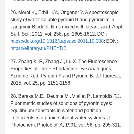
26. Meral K., Erbil H.Y., Onganer Y. A spectroscopic
study of water-soluble pyronin B and pyronin Y in
Langmuir-Blodgett ﬁlms mixed with stearic acid. Appl.
Surf. Sci., 2011, vol. 258, pp. 1605-1612. DOI:
https://doi.org/10.1016/j.apsusc.2011.10.008
; EDN:
https://elibrary.ru/PHEYDB
27. Zhang X.-F., Zhang J., Lu X. The Fluorescence
Properties of Three Rhodamine Dye Analogues:
Acridine Red, Pyronin Y and Pyronin B. J. Fluoresc.,
2015, vol. 25, pp. 1151-1158.
28. Baraka M.E., Deumie M., Viallet P., Lampidis T.J.
Fluorimetric studies of solutions of pyronin dyes:
equilibrium constants in water and partition
coefficients in organic-solvent-water systems. J.
Photochem. Photobiol. A, 1991, vol. 56, pp. 295-311.