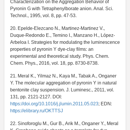
Characterization on the Aggregation Behavior of
Pyronin G with Tetraphenylborate anion. Anal. Sci.
Technol., 1995, vol. 8, pp. 47-53.
20. Epelde-Elezcano N., Martinez-Martinez V.,
Duque-Redondo E., Temino I., Manzano H., López-
Arbeloa I. Strategies for modulating the luminescence
properties of pyronin Y dye-clay films: an
experimental and theoretical study. Phys. Chem.
Chem. Phys., 2016, vol. 18, pp. 8730-8738.
21. Meral K., Yilmaz N., Kaya M., Tabak A., Onganer
Y. The molecular aggregation of pyronin Y in natural
bentonite clay suspension. J. Luminesc., 2011, vol.
131, pp. 2121-2127. DOI:
https://doi.org/10.1016/j.jlumin.2011.05.023
; EDN:
https://elibrary.ru/OKTTSJ
22. Sinoforoglu M., Gur B., Arik M., Onganer Y., Meral