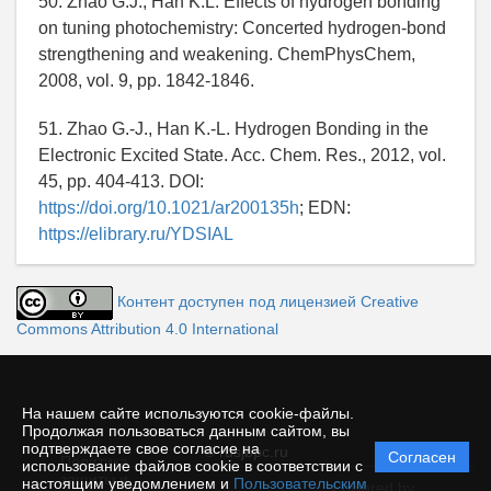
50. Zhao G.J., Han K.L. Effects of hydrogen bonding
on tuning photochemistry: Concerted hydrogen‐bond
strengthening and weakening. ChemPhysChem,
2008, vol. 9, pp. 1842-1846.
51. Zhao G.-J., Han K.-L. Hydrogen Bonding in the
Electronic Excited State. Acc. Chem. Res., 2012, vol.
45, pp. 404-413. DOI:
https://doi.org/10.1021/ar200135h
; EDN:
https://elibrary.ru/YDSIAL
Контент доступен под лицензией Creative
Commons Attribution 4.0 International
На нашем сайте используются cookie-файлы.
Продолжая пользоваться данным сайтом, вы
подтверждаете свое согласие на
© rusjbpc.ru
Согласен
Политика
использование файлов cookie в соответствии с
защиты и
настоящим уведомлением и
Пользовательским
Powered by