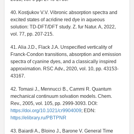
40. Kostjukov V.V. Vibronic absorption spectra and
excited states of acridine red dye in aqueous
solution: TD-DFT/DFT study. Z. fur Natur. A, 2022,
vol. 77, pp. 207-215.
41. Alia J.D., Flack J.A. Unspeciﬁed verticality of
Franck-Condon transitions, absorption and emission
spectra of cyanine dyes, and a classically inspired
approximation. RSC Adv., 2020, vol. 10, pp. 43153-
43167.
42. Tomasi J., Mennucci B., Cammi R. Quantum
mechanical continuum solvation models. Chem.
Rev., 2005, vol. 105, pp. 2999-3093. DOI:
https://doi.org/10.1021/cr9904009
; EDN:
https://elibrary.ru/PBTPNR
43. Baiardi A., Bloino J., Barone V. General Time