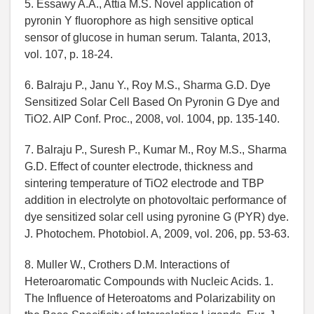
5. Essawy A.A., Attia M.S. Novel application of
pyronin Y ﬂuorophore as high sensitive optical
sensor of glucose in human serum. Talanta, 2013,
vol. 107, p. 18-24.
6. Balraju P., Janu Y., Roy M.S., Sharma G.D. Dye
Sensitized Solar Cell Based On Pyronin G Dye and
TiO2. AIP Conf. Proc., 2008, vol. 1004, pp. 135-140.
7. Balraju P., Suresh P., Kumar M., Roy M.S., Sharma
G.D. Effect of counter electrode, thickness and
sintering temperature of TiO2 electrode and TBP
addition in electrolyte on photovoltaic performance of
dye sensitized solar cell using pyronine G (PYR) dye.
J. Photochem. Photobiol. A, 2009, vol. 206, pp. 53-63.
8. Muller W., Crothers D.M. Interactions of
Heteroaromatic Compounds with Nucleic Acids. 1.
The Influence of Heteroatoms and Polarizability on