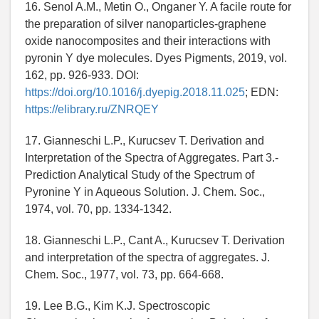
16. Senol A.M., Metin O., Onganer Y. A facile route for
the preparation of silver nanoparticles-graphene
oxide nanocomposites and their interactions with
pyronin Y dye molecules. Dyes Pigments, 2019, vol.
162, pp. 926-933. DOI:
https://doi.org/10.1016/j.dyepig.2018.11.025
; EDN:
https://elibrary.ru/ZNRQEY
17. Gianneschi L.P., Kurucsev T. Derivation and
Interpretation of the Spectra of Aggregates. Part 3.-
Prediction Analytical Study of the Spectrum of
Pyronine Y in Aqueous Solution. J. Chem. Soc.,
1974, vol. 70, pp. 1334-1342.
18. Gianneschi L.P., Cant A., Kurucsev T. Derivation
and interpretation of the spectra of aggregates. J.
Chem. Soc., 1977, vol. 73, pp. 664-668.
19. Lee B.G., Kim K.J. Spectroscopic