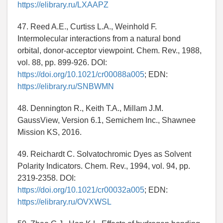
https://elibrary.ru/LXAAPZ
47. Reed A.E., Curtiss L.A., Weinhold F.
Intermolecular interactions from a natural bond
orbital, donor-acceptor viewpoint. Chem. Rev., 1988,
vol. 88, pp. 899-926. DOI:
https://doi.org/10.1021/cr00088a005
; EDN:
https://elibrary.ru/SNBWMN
48. Dennington R., Keith T.A., Millam J.M.
GaussView, Version 6.1, Semichem Inc., Shawnee
Mission KS, 2016.
49. Reichardt C. Solvatochromic Dyes as Solvent
Polarity Indicators. Chem. Rev., 1994, vol. 94, pp.
2319-2358. DOI:
https://doi.org/10.1021/cr00032a005
; EDN:
https://elibrary.ru/OVXWSL