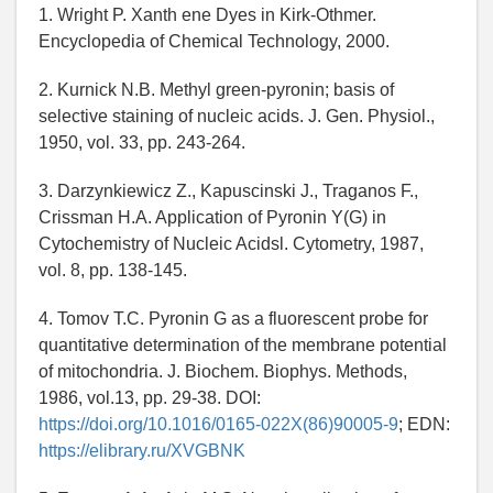
1. Wright P. Xanth ene Dyes in Kirk-Othmer.
Encyclopedia of Chemical Technology, 2000.
2. Kurnick N.B. Methyl green-pyronin; basis of
selective staining of nucleic acids. J. Gen. Physiol.,
1950, vol. 33, pp. 243-264.
3. Darzynkiewicz Z., Kapuscinski J., Traganos F.,
Crissman H.A. Application of Pyronin Y(G) in
Cytochemistry of Nucleic Acidsl. Cytometry, 1987,
vol. 8, pp. 138-145.
4. Tomov T.C. Pyronin G as a fluorescent probe for
quantitative determination of the membrane potential
of mitochondria. J. Biochem. Biophys. Methods,
1986, vol.13, pp. 29-38. DOI:
https://doi.org/10.1016/0165-022X(86)90005-9
; EDN:
https://elibrary.ru/XVGBNK