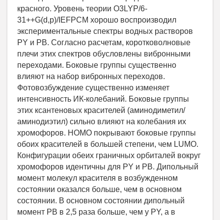
красного. Уровень теории O3LYP/6-
31++G(d,p)/IEFPCM хорошо воспроизводил
экспериментальные спектры водных растворов
PY и PB. Согласно расчетам, коротковолновые
плечи этих спектров обусловлены вибронными
переходами. Боковые группы существенно
влияют на набор вибронных переходов.
Фотовозбуждение существенно изменяет
интенсивность ИК-колебаний. Боковые группы
этих ксантеновых красителей (аминодиметил/
аминодиэтил) сильно влияют на колебания их
хромофоров. HOMO покрывают боковые группы
обоих красителей в большей степени, чем LUМО.
Конфигурации обеих граничных орбиталей вокруг
хромофоров идентичны для PY и PB. Дипольный
момент молекул красителя в возбужденном
состоянии оказался больше, чем в основном
состоянии. В основном состоянии дипольный
момент PB в 2,5 раза больше, чем у PY, а в