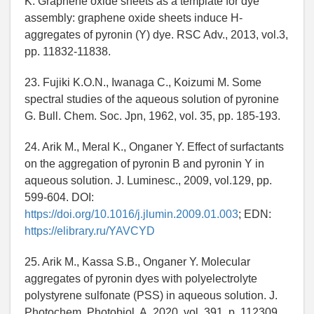
K. Graphene oxide sheets as a template for dye
assembly: graphene oxide sheets induce H-
aggregates of pyronin (Y) dye. RSC Adv., 2013, vol.3,
pp. 11832-11838.
23. Fujiki K.O.N., Iwanaga C., Koizumi M. Some
spectral studies of the aqueous solution of pyronine
G. Bull. Chem. Soc. Jpn, 1962, vol. 35, pp. 185-193.
24. Arik M., Meral K., Onganer Y. Effect of surfactants
on the aggregation of pyronin B and pyronin Y in
aqueous solution. J. Luminesc., 2009, vol.129, pp.
599-604. DOI:
https://doi.org/10.1016/j.jlumin.2009.01.003
; EDN:
https://elibrary.ru/YAVCYD
25. Arik M., Kassa S.B., Onganer Y. Molecular
aggregates of pyronin dyes with polyelectrolyte
polystyrene sulfonate (PSS) in aqueous solution. J.
Photochem. Photobiol. A, 2020, vol. 391, p. 112309.