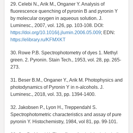
29. Celebi N., Arik M., Onganer Y. Analysis of
ﬂuorescence quenching of pyronin B and pyronin Y
by molecular oxygen in aqueous solution. J.
Luminesc., 2007, vol. 126, pp. 103-108. DOI:
https://doi.org/10.1016/j.jlumin.2006.05.009
; EDN:
https://elibrary.ru/KFMXKT
30. Rowe P.B. Spectrophotometry of dyes 1. Methyl
green. 2. Pyronin. Stain Tech., 1953, vol. 28, pp. 265-
273.
31. Beser B.M., Onganer Y., Arik M. Photophysics and
photodynamics of Pyronin Y in n‐alcohols. J.
Luminesc., 2018, vol. 33, pp. 1394-1400.
32. Jakobsen P., Lyon H., Treppendahl S.
Spectrophotometric characteristics and assay of pure
pyronin Y. Histochemistry, 1984, vol 81, pp. 99-101.