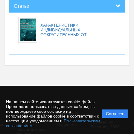
Статьи
ХАРАКТЕРИСТИКИ
ИНДИВИДУАЛЬНЫХ
СОКРАТИТЕЛЬНЫХ ОТ...
На нашем сайте используются cookie-файлы.
Продолжая пользоваться данным сайтом, вы
подтверждаете свое согласие на
© rusjbpc.ru
Согласен
Политика
использование файлов cookie в соответствии с
защиты и
настоящим уведомлением и
Пользовательским
Powered by
ие
обработки
Поддержка
И
соглашением
.
Editorum,
2026
персональных