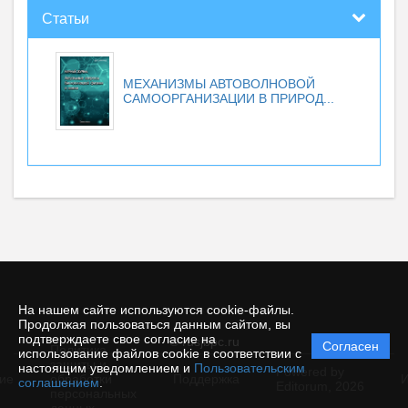
Статьи
МЕХАНИЗМЫ АВТОВОЛНОВОЙ
САМООРГАНИЗАЦИИ В ПРИРОД...
На нашем сайте используются cookie-файлы.
Продолжая пользоваться данным сайтом, вы
подтверждаете свое согласие на
© rusjbpc.ru
Согласен
Политика
использование файлов cookie в соответствии с
защиты и
настоящим уведомлением и
Пользовательским
Powered by
ие
обработки
Поддержка
И
соглашением
.
Editorum,
2026
персональных