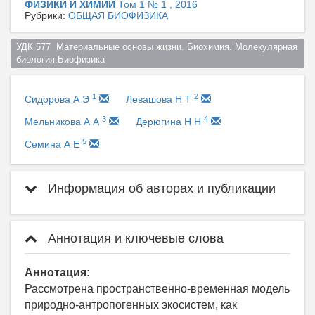
ФИЗИКИ И ХИМИИ
Том 1 № 1 , 2016
Рубрики:
ОБЩАЯ БИОФИЗИКА
УДК 577  Материальные основы жизни. Биохимия. Молекулярная 
биология.Биофизика  
1
2
Сидорова А Э
Левашова Н Т
3
4
Мельникова А А
Дерюгина Н Н
5
Семина А Е
Информация об авторах и публикации
Аннотация и ключевые слова
Аннотация:
Рассмотрена пространственно-временная модель
природно-антропогенных экосистем, как