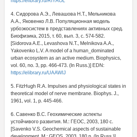
https://elibrary.ru/RIYAOL
4. Сидорова А.Э., Левашова Н.Т., Мельникова
А.А., Яковенко Л.В. Популяционная модель
урбоэкосистем в представлениях активных сред.
Биофизика, 2015, т. 60, вып. 3, с. 574-582.
[Sidorova A.E., Levashova N.T., Melnikova A.A.,
Yakovenko L.V. A model of a human_dominated
urban ecosystem as an active medium. Biophysics,
vol. 60, no. 3, pp. 466-473. (In Russ.)] EDN:
https://elibrary.ru/UAAWIJ
5. FitzHugh R.A. Impulses and physiological states in
theoretical model of nerve membrane. Biophys. J.,
1961, vol. 1, p. 445-466.
6. Савенко В.С. Геохимические аспекты
устойчивого развития. М.: ГЕОС, 2003, 180 с.
[Savenko V.S. Geochemical aspects of sustainable
development. M.: GEOS, 2003, 180 p. (In Russ.)]