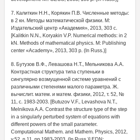
7. Калиткин Н.Н., Корякин П.В. Численные методы:
в 2 кн. Методы математической физики. М:
Издательский центр «Академия», 2013, 303 с.
[Kalitkin N.N., Koryakin V.P. Numerical methods: in 2
kN. Methods of mathematical physics. M: Publishing
center «Academy», 2013, 303 p. (In Russ.)]
8. Бутузов В.Ф., Левашова Н.Т., Мельникова А.А.
Контрастная структура типа ступеньки в
сингулярно возмущенной системе уравнений с
различными степенями малого параметра. Ж.
вычислит. матем. и матем. физики, 2012, т. 52, №
11, с. 1983-2003. [Butuzov V.F., Levashova N.T.,
Melnikova A.A. Contrast the structure type of the step
in a singularly perturbed system of equations with
different powers of the small parameter.
Computational Mathem. and Mathem. Physics, 2012,
v.52, n.11, pp.1983-2003. (In Russ.)] EDN: