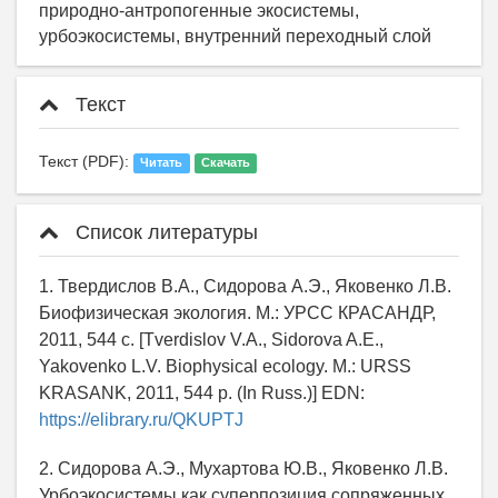
природно-антропогенные экосистемы,
уpбоэкоcиcтемы, внутренний переходный слой
Текст
Текст (PDF):
Читать
Скачать
Список литературы
1. Твердислов В.А., Сидорова А.Э., Яковенко Л.В.
Биофизическая экология. М.: УРСС КРАСАНДР,
2011, 544 с. [Tverdislov V.A., Sidorova A.E.,
Yakovenko L.V. Biophysical ecology. M.: URSS
KRASANK, 2011, 544 p. (In Russ.)] EDN:
https://elibrary.ru/QKUPTJ
2. Сидорова А.Э., Мухартова Ю.В., Яковенко Л.В.
Урбоэкосистемы как суперпозиция сопряженных