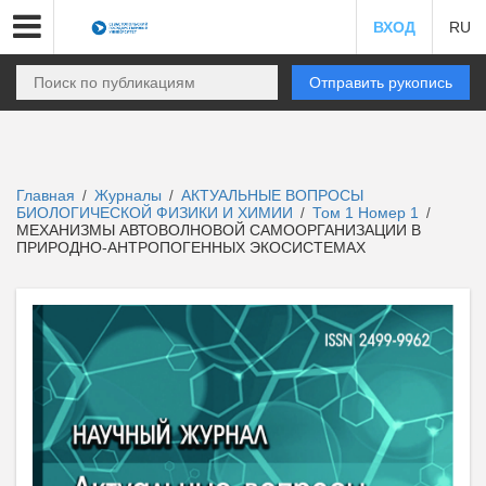
ВХОД
RU
Отправить рукопись
Главная
Журналы
АКТУАЛЬНЫЕ ВОПРОСЫ
/
/
БИОЛОГИЧЕСКОЙ ФИЗИКИ И ХИМИИ
Том 1 Номер 1
/
/
МЕХАНИЗМЫ АВТОВОЛНОВОЙ САМООРГАНИЗАЦИИ В
ПРИРОДНО-АНТРОПОГЕННЫХ ЭКОСИСТЕМАХ