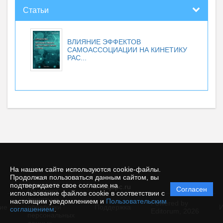
Статьи
ВЛИЯНИЕ ЭФФЕКТОВ
САМОАССОЦИАЦИИ НА КИНЕТИКУ
РАС...
На нашем сайте используются cookie-файлы.
Продолжая пользоваться данным сайтом, вы
подтверждаете свое согласие на
© rusjbpc.ru
Согласен
Политика
использование файлов cookie в соответствии с
защиты и
настоящим уведомлением и
Пользовательским
Powered by
ие
обработки
Поддержка
И
соглашением
.
Editorum,
2026
персональных