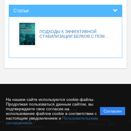
Статьи
ПОДХОДЫ К ЭФФЕКТИВНОЙ
СТАБИЛИЗАЦИИ БЕЛКОВ С ПОМ...
На нашем сайте используются cookie-файлы.
Продолжая пользоваться данным сайтом, вы
подтверждаете свое согласие на
© rusjbpc.ru
Согласен
Политика
использование файлов cookie в соответствии с
защиты и
настоящим уведомлением и
Пользовательским
Powered by
ие
обработки
Поддержка
И
соглашением
.
Editorum,
2026
персональных