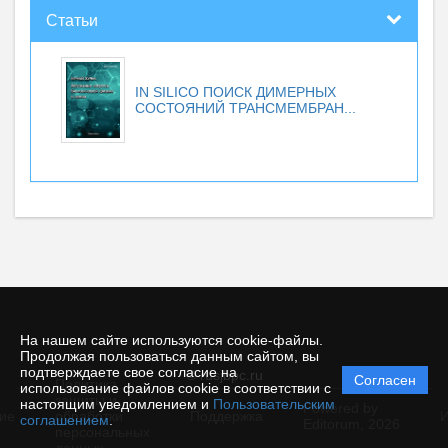
Статьи
IN SILICO ПОИСК ДИМЕРНЫХ
СОСТОЯНИЙ ТРАНСМЕМБРАН...
На нашем сайте используются cookie-файлы.
Продолжая пользоваться данным сайтом, вы
подтверждаете свое согласие на
© rusjbpc.ru
Согласен
Политика
использование файлов cookie в соответствии с
защиты и
настоящим уведомлением и
Пользовательским
Powered by
ие
обработки
Поддержка
И
соглашением
.
Editorum,
2026
персональных