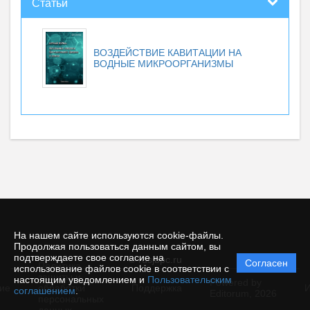
Статьи
ВОЗДЕЙСТВИЕ КАВИТАЦИИ НА
ВОДНЫЕ МИКРООРГАНИЗМЫ
На нашем сайте используются cookie-файлы.
Продолжая пользоваться данным сайтом, вы
подтверждаете свое согласие на
© rusjbpc.ru
Согласен
Политика
использование файлов cookie в соответствии с
защиты и
настоящим уведомлением и
Пользовательским
Powered by
ие
обработки
Поддержка
И
соглашением
.
Editorum,
2026
персональных