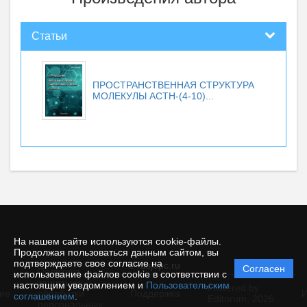
Статьи
ПРОСТРАНСТВЕННАЯ СТРУКТУРА
МОЛЕКУЛЫ ACTH-(4-10)...
На нашем сайте используются cookie-файлы.
Продолжая пользоваться данным сайтом, вы
подтверждаете свое согласие на
© rusjbpc.ru
Согласен
Политика
использование файлов cookie в соответствии с
защиты и
настоящим уведомлением и
Пользовательским
Powered by
ие
обработки
Поддержка
И
соглашением
.
Editorum,
2026
персональных