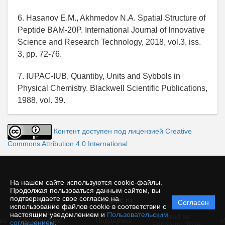
6. Hasanov E.M., Akhmedov N.A. Spatial Structure of
Peptide BAM-20P. International Journal of Innovative
Science and Research Technology, 2018, vol.3, iss.
3, pp. 72-76.
7. IUPAC-IUB, Quantiby, Units and Sybbols in
Physical Chemistry. Blackwell Scientific Publications,
1988, vol. 39.
Контент доступен под лицензией Creative
Commons Attribution 4.0 International
На нашем сайте используются cookie-файлы.
Продолжая пользоваться данным сайтом, вы
подтверждаете свое согласие на
© rusjbpc.ru
Согласен
Политика
использование файлов cookie в соответствии с
защиты и
настоящим уведомлением и
Пользовательским
Powered by
ие
обработки
Поддержка
И
соглашением
.
Editorum,
2026