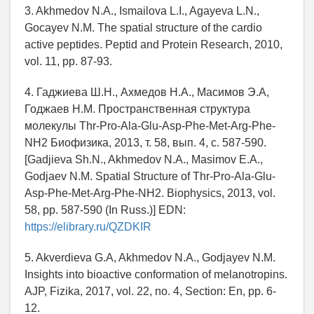
3. Akhmedov N.A., Ismailova L.I., Agayeva L.N.,
Gocayev N.M. The spatial structure of the cardio
active peptides. Peptid and Protein Research, 2010,
vol. 11, pp. 87-93.
4. Гаджиева Ш.Н., Ахмедов Н.А., Масимов Э.А,
Годжаев Н.М. Пространственная структура
молекулы Thr-Pro-Ala-Glu-Asp-Phe-Met-Arg-Phe-
NH2 Биофизика, 2013, т. 58, вып. 4, с. 587-590.
[Gadjieva Sh.N., Akhmedov N.A., Masimov E.A.,
Godjaev N.M. Spatial Structure of Thr-Pro-Ala-Glu-
Asp-Phe-Met-Arg-Phe-NH2. Biophysics, 2013, vol.
58, pp. 587-590 (In Russ.)] EDN:
https://elibrary.ru/QZDKIR
5. Akverdieva G.A, Akhmedov N.A., Godjayev N.M.
Insights into bioactive conformation of melanotropins.
AJP, Fizika, 2017, vol. 22, no. 4, Sеction: Еn, pp. 6-
12.