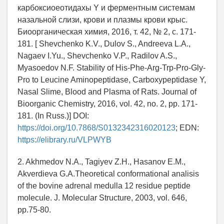
карбоксиоеотидахы Y и ферментным системам
назальной слизи, крови и плазмы крови крыс.
Биоорганическая химия, 2016, т. 42, № 2, с. 171-
181. [ Shevchenko K.V., Dulov S., Andreeva L.A.,
Nagaev I.Yu., Shevchenko V.P., Radilov A.S.,
Myasoedov N.F. Stability of His-Phe-Arg-Trp-Pro-Gly-
Pro to Leucine Aminopeptidase, Carboxypeptidase Y,
Nasal Slime, Blood and Plasma of Rats. Journal of
Bioorganic Chemistry, 2016, vol. 42, no. 2, pp. 171-
181. (In Russ.)] DOI:
https://doi.org/10.7868/S0132342316020123
; EDN:
https://elibrary.ru/VLPWYB
2. Akhmedov N.A., Tagiyev Z.H., Hasanov E.M.,
Akverdieva G.A.Theoretical conformational analisis
of the bovine adrenal medulla 12 residue peptide
molecule. J. Molecular Structure, 2003, vol. 646,
pp.75-80.