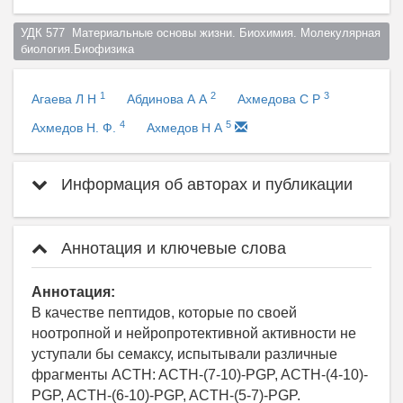
УДК 577  Материальные основы жизни. Биохимия. Молекулярная 
биология.Биофизика  
1
2
3
Агаева Л Н
Абдинова А А
Ахмедова С Р
4
5
Ахмедов Н. Ф.
Ахмедов Н А
Информация об авторах и публикации
Аннотация и ключевые слова
Аннотация:
В качестве пептидов, которые по своей
ноотропной и нейропротективной активности не
уступали бы семаксу, испытывали различные
фрагменты ACTH: ACTH-(7-10)-PGP, ACTH-(4-10)-
PGP, ACTH-(6-10)-PGP, ACTH-(5-7)-PGP.