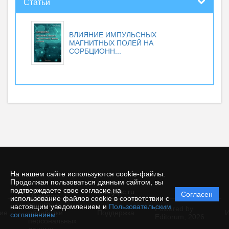
Статьи
ВЛИЯНИЕ ИМПУЛЬСНЫХ
МАГНИТНЫХ ПОЛЕЙ НА
СОРБЦИОНН...
На нашем сайте используются cookie-файлы.
Продолжая пользоваться данным сайтом, вы
подтверждаете свое согласие на
© rusjbpc.ru
Согласен
Политика
использование файлов cookie в соответствии с
защиты и
настоящим уведомлением и
Пользовательским
Powered by
ие
обработки
Поддержка
И
соглашением
.
Editorum,
2026
персональных