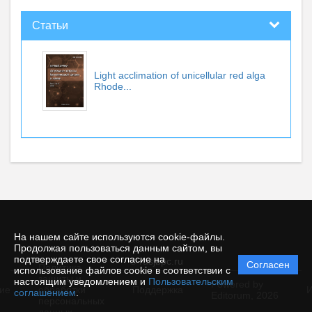
Статьи
Light acclimation of unicellular red alga
Rhode...
На нашем сайте используются cookie-файлы.
Продолжая пользоваться данным сайтом, вы
подтверждаете свое согласие на
© rusjbpc.ru
Согласен
Политика
использование файлов cookie в соответствии с
защиты и
настоящим уведомлением и
Пользовательским
Powered by
ие
обработки
Поддержка
И
соглашением
.
Editorum,
2026
персональных