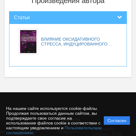
Произведения автора
Статьи
ВЛИЯНИЕ ОКСИДАТИВНОГО
СТРЕССА, ИНДУЦИРОВАННОГО ...
На нашем сайте используются cookie-файлы.
Продолжая пользоваться данным сайтом, вы
подтверждаете свое согласие на
© rusjbpc.ru
Согласен
Политика
использование файлов cookie в соответствии с
защиты и
настоящим уведомлением и
Пользовательским
Powered by
ие
обработки
Поддержка
И
соглашением
.
Editorum,
2026