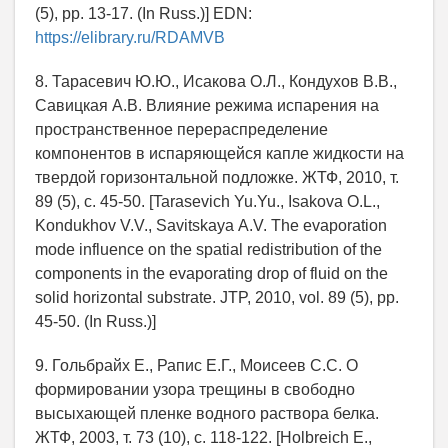
(5), pp. 13-17. (In Russ.)] EDN:
https://elibrary.ru/RDAMVB
8. Тарасевич Ю.Ю., Исакова О.Л., Кондухов В.В.,
Савицкая А.В. Влияние режима испарения на
пространственное перераспределение
компонентов в испаряющейся капле жидкости на
твердой горизонтальной подложке. ЖТФ, 2010, т.
89 (5), c. 45-50. [Tarasevich Yu.Yu., Isakova О.L.,
Kondukhov V.V., Savitskaya А.V. The evaporation
mode influence on the spatial redistribution of the
components in the evaporating drop of fluid on the
solid horizontal substrate. JTP, 2010, vol. 89 (5), pp.
45-50. (In Russ.)]
9. Гольбрайх Е., Рапис Е.Г., Моисеев С.С. О
формировании узора трещины в свободно
высыхающей пленке водного раствора белка.
ЖТФ, 2003, т. 73 (10), c. 118-122. [Holbreich Е.,