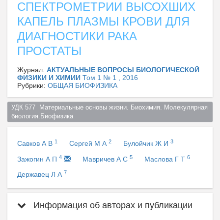
СПЕКТРОМЕТРИИ ВЫСОХШИХ
КАПЕЛЬ ПЛАЗМЫ КРОВИ ДЛЯ
ДИАГНОСТИКИ РАКА
ПРОСТАТЫ
Журнал:
АКТУАЛЬНЫЕ ВОПРОСЫ БИОЛОГИЧЕСКОЙ
ФИЗИКИ И ХИМИИ
Том 1 № 1 , 2016
Рубрики:
ОБЩАЯ БИОФИЗИКА
УДК 577  Материальные основы жизни. Биохимия. Молекулярная 
биология.Биофизика  
1
2
3
Савков А В
Сергей М А
Булойчик Ж И
4
5
6
Зажогин А П
Мавричев А С
Маслова Г Т
7
Державец Л А
Информация об авторах и публикации