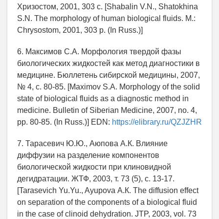
Хризостом, 2001, 303 с. [Shabalin V.N., Shatokhina
S.N. The morphology of human biological fluids. М.:
Chrysostom, 2001, 303 p. (In Russ.)]
6. Максимов С.А. Морфология твердой фазы
биологических жидкостей как метод диагностики в
медицине. Бюллетень сибирской медицины, 2007,
№ 4, c. 80-85. [Maximov S.А. Morphology of the solid
state of biological fluids as a diagnostic method in
medicine. Bulletin of Siberian Medicine, 2007, no. 4,
pp. 80-85. (In Russ.)] EDN:
https://elibrary.ru/QZJZHR
7. Тарасевич Ю.Ю., Аюпова А.К. Влияние
диффузии на разделение компонентов
биологической жидкости при клиновидной
дегидратации. ЖТФ, 2003, т. 73 (5), c. 13-17.
[Tarasevich Yu.Yu., Ayupova А.К. The diffusion effect
on separation of the components of a biological fluid
in the case of clinoid dehydration. JTP, 2003, vol. 73