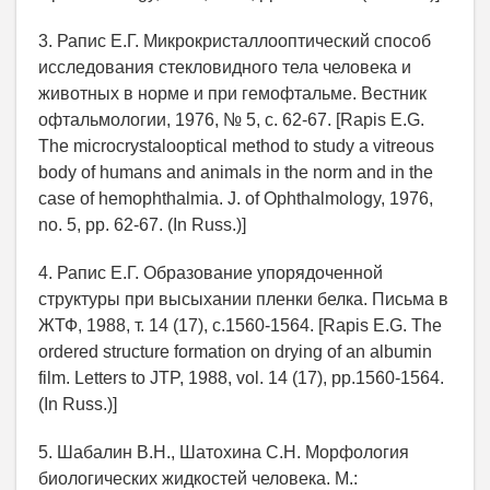
3. Рапис Е.Г. Микрокристаллооптический способ
исследования стекловидного тела человека и
животных в норме и при гемофтальме. Вестник
офтальмологии, 1976, № 5, c. 62-67. [Rapis Е.G.
The microcrystalooptical method to study a vitreous
body of humans and animals in the norm and in the
case of hemophthalmia. J. of Ophthalmology, 1976,
no. 5, pp. 62-67. (In Russ.)]
4. Рапис Е.Г. Образование упорядоченной
структуры при высыхании пленки белка. Письма в
ЖТФ, 1988, т. 14 (17), c.1560-1564. [Rapis Е.G. The
ordered structure formation on drying of an albumin
film. Letters to JTP, 1988, vol. 14 (17), pp.1560-1564.
(In Russ.)]
5. Шабалин В.Н., Шатохина С.Н. Морфология
биологических жидкостей человека. М.: