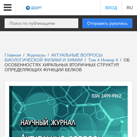
ВХОД
RU
Отправить рукопись
Главная
Журналы
АКТУАЛЬНЫЕ ВОПРОСЫ
/
/
БИОЛОГИЧЕСКОЙ ФИЗИКИ И ХИМИИ
Том 4 Номер 4
ОБ
/
/
ОСОБЕННОСТЯХ ХИРАЛЬНЫХ ВТОРИЧНЫХ СТРУКТУР,
ОПРЕДЕЛЯЮЩИХ ФУНКЦИИ БЕЛКОВ