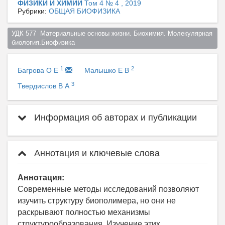
ФИЗИКИ И ХИМИИ
Том 4 № 4 , 2019
Рубрики:
ОБЩАЯ БИОФИЗИКА
УДК 577  Материальные основы жизни. Биохимия. Молекулярная 
биология.Биофизика  
1
2
Багрова О Е
Малышко Е В
3
Твердислов В А
Информация об авторах и публикации
Аннотация и ключевые слова
Аннотация:
Современные методы исследований позволяют
изучить структуру биополимера, но они не
раскрывают полностью механизмы
структурообразования. Изучение этих