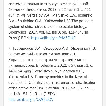
система хиральных структур в молекулярной
биологии. Биофизика, 2017, т. 62, вып. 3, с. 421-
434. @@[Tverdislov V.A., Malyshko E.V., Ilchenko
S.A., Zhulebino O.A., Yakovenko L.V. The periodic
system of chiral structures in molecular biology.
Biophysics, 2017, vol. 62, iss 3, pp. 421-434. (In
Russ.)] EDN:
https://elibrary.ru/YMZDUF
7. Твердислов В.А., Сидорова А.Э., Яковенко Л.В.
От симметрий - к законам эволюции. 1.
Хиральность как инструмент стратификации
активных сред. Биофизика, 2012, т. 57, вып. 1, с.
146-154. @@[Tverdislov V.A., Sidorova A.E.,
Yakovenko L.V. From symmetries to the laws of
evolution.1. Chirality as an instrument of stratification
of the active medium. Biofizika, 2012, vol. 57, no. 1,
pp.146-154. (In Russ.)] EDN:
https://elibrary.ru/OWYEOV