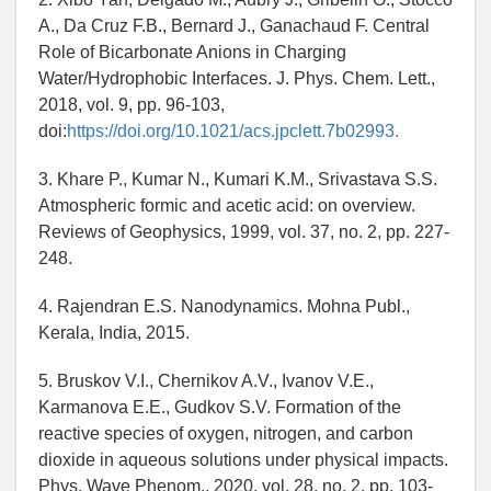
A., Da Cruz F.B., Bernard J., Ganachaud F. Central
Role of Bicarbonate Anions in Charging
Water/Hydrophobic Interfaces. J. Phys. Chem. Lett.,
2018, vol. 9, pp. 96-103,
doi:
https://doi.org/10.1021/acs.jpclett.7b02993.
3. Khare P., Kumar N., Kumari K.M., Srivastava S.S.
Atmospheric formic and acetic acid: on overview.
Reviews of Geophysics, 1999, vol. 37, no. 2, pp. 227-
248.
4. Rajendran E.S. Nanodynamics. Mohna Publ.,
Kerala, India, 2015.
5. Bruskov V.I., Chernikov A.V., Ivanov V.E.,
Karmanova E.E., Gudkov S.V. Formation of the
reactive species of oxygen, nitrogen, and carbon
dioxide in aqueous solutions under physical impacts.
Phys. Wave Phenom., 2020, vol. 28, no. 2, pp. 103-