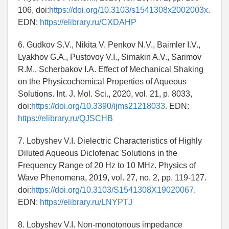
106, doi:
https://doi.org/10.3103/s1541308x2002003x.
EDN:
https://elibrary.ru/CXDAHP
6. Gudkov S.V., Nikita V. Penkov N.V., Baimler I.V.,
Lyakhov G.A., Pustovoy V.I., Simakin A.V., Sarimov
R.M., Scherbakov I.A. Effect of Mechanical Shaking
on the Physicochemical Properties of Aqueous
Solutions. Int. J. Mol. Sci., 2020, vol. 21, p. 8033,
doi:
https://doi.org/10.3390/ijms21218033.
EDN:
https://elibrary.ru/QJSCHB
7. Lobyshev V.I. Dielectric Characteristics of Highly
Diluted Aqueous Diclofenac Solutions in the
Frequency Range of 20 Hz to 10 MHz. Physics of
Wave Phenomena, 2019, vol. 27, no. 2, pp. 119-127.
doi:
https://doi.org/10.3103/S1541308X19020067.
EDN:
https://elibrary.ru/LNYPTJ
8. Lobyshev V.I. Non-monotonous impedance